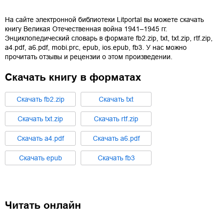
На сайте электронной библиотеки Litportal вы можете скачать
книгу
Великая Отечественная война 1941–1945 гг.
Энциклопедический словарь
в формате
fb2.zip
,
txt
,
txt.zip
,
rtf.zip
,
a4.pdf
,
a6.pdf
,
mobi.prc
,
epub
,
ios.epub
,
fb3
. У нас можно
прочитать отзывы и рецензии о этом произведении.
Скачать книгу в форматах
Cкачать
fb2.zip
Cкачать
txt
Cкачать
txt.zip
Cкачать
rtf.zip
Cкачать
a4.pdf
Cкачать
a6.pdf
Cкачать
epub
Cкачать
fb3
Читать онлайн