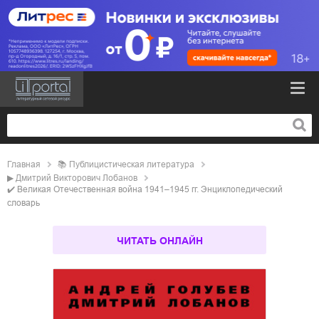
Главная
📚
публицистическая литература
▶
Дмитрий Викторович Лобанов
✔️
Великая Отечественная война 1941–1945 гг. Энциклопедический
словарь
ЧИТАТЬ ОНЛАЙН