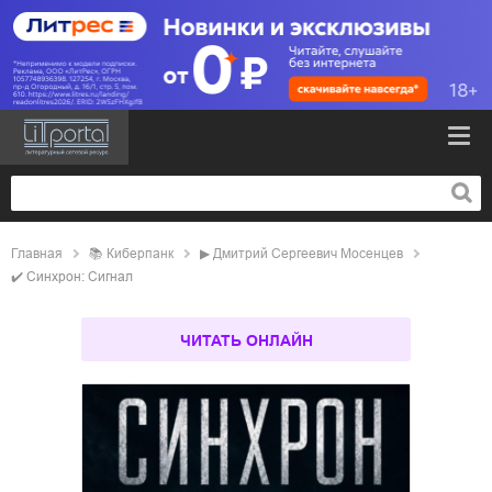
Главная
📚
киберпанк
▶
Дмитрий Сергеевич Мосенцев
✔️
Синхрон: Сигнал
ЧИТАТЬ ОНЛАЙН