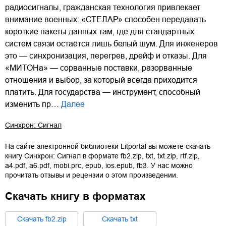
радиосигналы, гражданская технология привлекает
внимание военных: «СТЕЛАР» способен передавать
короткие пакеты данных там, где для стандартных
систем связи остаётся лишь белый шум. Для инженеров
это — синхронизация, перегрев, дрейф и отказы. Для
«МИТОНа» — сорванные поставки, разорванные
отношения и выбор, за который всегда приходится
платить. Для государства — инструмент, способный
изменить пр…
Далее
Синхрон: Сигнал
На сайте электронной библиотеки Litportal вы можете скачать
книгу
Синхрон: Сигнал
в формате
fb2.zip
,
txt
,
txt.zip
,
rtf.zip
,
a4.pdf
,
a6.pdf
,
mobi.prc
,
epub
,
ios.epub
,
fb3
. У нас можно
прочитать отзывы и рецензии о этом произведении.
Скачать книгу в форматах
Cкачать
fb2.zip
Cкачать
txt