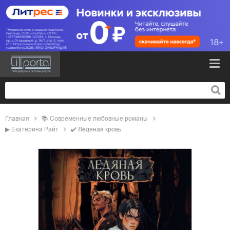
Главная
📚
современные любовные романы
▶
Екатерина Райт
✔️
Ледяная кровь