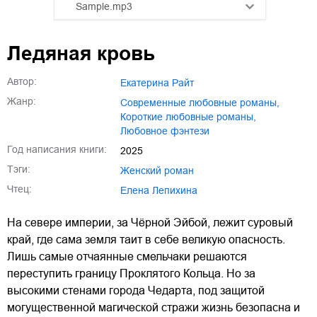
Sample.mp3
01.mp3
25:10
Ледяная кровь
02.mp3
20:50
Автор:
Екатерина Райт
03.mp3
14:00
Жанр:
современные любовные романы
,
короткие любовные романы
,
любовное фэнтези
Год написания книги:
2025
Тэги:
женский роман
Чтец:
Елена Лепихина
На севере империи, за Чёрной Эйбой, лежит суровый
край, где сама земля таит в себе великую опасность.
Лишь самые отчаянные смельчаки решаются
переступить границу Проклятого Кольца. Но за
высокими стенами города Чедарта, под защитой
могущественной магической стражи жизнь безопасна и