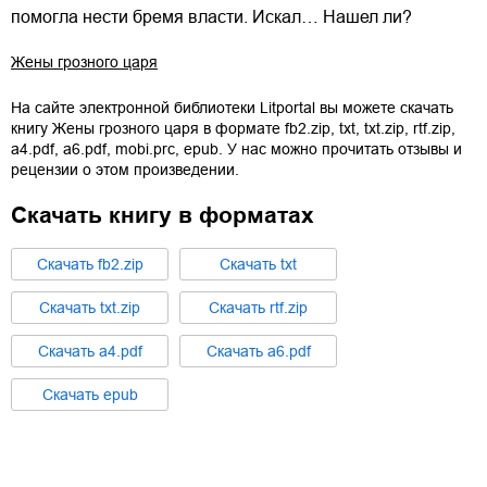
помогла нести бремя власти. Искал… Нашел ли?
Жены грозного царя
На сайте электронной библиотеки Litportal вы можете скачать
книгу
Жены грозного царя
в формате
fb2.zip
,
txt
,
txt.zip
,
rtf.zip
,
a4.pdf
,
a6.pdf
,
mobi.prc
,
epub
. У нас можно прочитать отзывы и
рецензии о этом произведении.
Скачать книгу в форматах
Cкачать
fb2.zip
Cкачать
txt
Cкачать
txt.zip
Cкачать
rtf.zip
Cкачать
a4.pdf
Cкачать
a6.pdf
Cкачать
epub