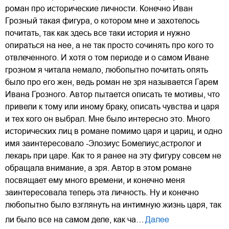
роман про исторические личности. Конечно Иван
Грозный такая фигура, о котором мне и захотелось
почитать, так как здесь все таки история и нужно
опираться на нее, а не так просто сочинять про кого то
отвлеченного. И хотя о том периоде и о самом Иване
грозном я читала немало, любопытно почитать опять
было про его жен, ведь роман не зря называется Гарем
Ивана Грозного. Автор пытается описать те мотивы, что
привели к тому или иному браку, описать чувства и царя
и тех кого он выбрал. Мне было интересно это. Много
исторических лиц в романе помимо царя и цариц, и одно
имя заинтересовало -Элозиус Бомелиус,астролог и
лекарь при царе. Как то я ранее на эту фигуру совсем не
обращала внимание, а зря. Автор в этом романе
посвящает ему много времени, и конечно меня
заинтересовала теперь эта личность. Ну и конечно
любопытно было взглянуть на интимную жизнь царя, так
ли было все на самом деле, как ча…
Далее