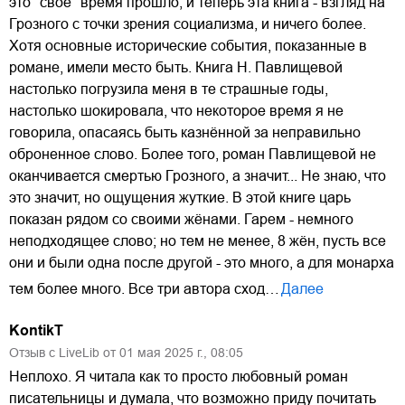
это "своё" время прошло, и теперь эта книга - взгляд на
Грозного с точки зрения социализма, и ничего более.
Хотя основные исторические события, показанные в
романе, имели место быть. Книга Н. Павлищевой
настолько погрузила меня в те страшные годы,
настолько шокировала, что некоторое время я не
говорила, опасаясь быть казнённой за неправильно
оброненное слово. Более того, роман Павлищевой не
оканчивается смертью Грозного, а значит... Не знаю, что
это значит, но ощущения жуткие. В этой книге царь
показан рядом со своими жёнами. Гарем - немного
неподходящее слово; но тем не менее, 8 жён, пусть все
они и были одна после другой - это много, а для монарха
тем более много. Все три автора сход…
Далее
KontikT
Отзыв с LiveLib от
01
мая
2025
г.,
08:05
Неплохо. Я читала как то просто любовный роман
писательницы и думала, что возможно приду почитать