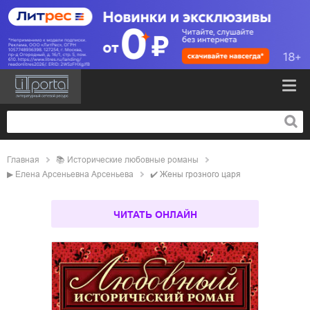
Главная
📚
исторические любовные романы
▶
Елена Арсеньевна Арсеньева
✔️
Жены грозного царя
ЧИТАТЬ ОНЛАЙН