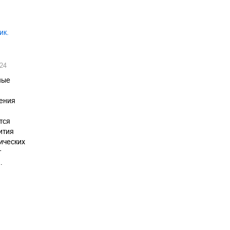
ик.
24
ные
ения
тся
ития
ических
т
…