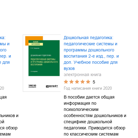
ка:
Дошкольная педагогика:
емы и
педагогические системы и
ого
программы дошкольного
пер. и
воспитания 2-е изд., пер. и
е для
доп. Учебное пособие для
вузов
электронная книга
5
20
Год написания книги
2020
щая
В пособии дается общая
информация по
психологическим
ьников и
особенностям дошкольников и
ой
специфике дошкольной
ся обзор
педагогики. Приводится обзор
темам
по классическим системам