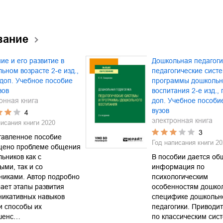
вание
е и его развитие в
Дошкольная педагоги
ьном возрасте 2-е изд.,
педагогические сист
 доп. Учебное пособие
программы дошкольн
зов
воспитания 2-е изд., 
онная книга
доп. Учебное пособи
вузов
4
электронная книга
писания книги
2020
3
тавленное пособие
Год написания книги
20
щено проблеме общения
ьников как с
В пособии дается об
ыми, так и со
информация по
никами. Автор подробно
психологическим
ает этапы развития
особенностям дошкол
никативных навыков
специфике дошкольн
и способы их
педагогики. Приводит
шенс…
по классическим сис