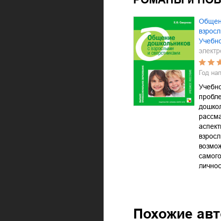
Общен
взросл
Учебн
электр
Год на
Учебн
пробл
дошкол
рассм
аспект
взросл
возмож
самого
лично
Похожие ав