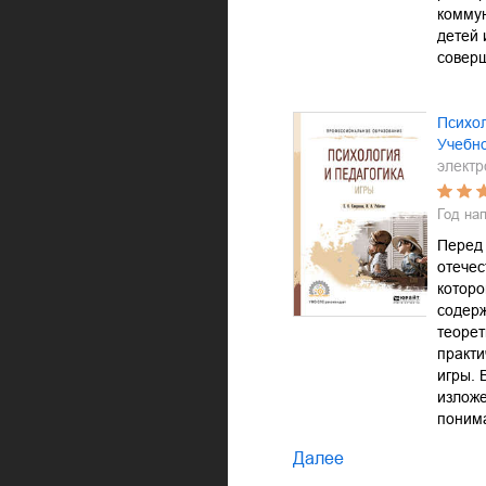
комму
детей 
совер
Психол
Учебн
электр
Год на
Перед
отечес
которо
содер
теорет
практи
игры.
излож
пони
Далее