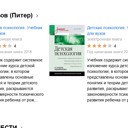
ов (Питер)
я психология. Учебник
Детская психология. 
зов
для вузов
онная книга
электронная книга
4
4
писания книги
2018
Год написания книги
20
к содержит системное
Учебник содержит си
ние курса детской
изложение курса дет
огии, в котором
психологии, в которо
тавлены основные
представлены основ
я и теории детского
понятия и теории дет
ия, раскрываются
развития, раскрываю
мерности психического
закономерности псих
ия ребенка от рож…
развития ребенка от
ВЕСТИ