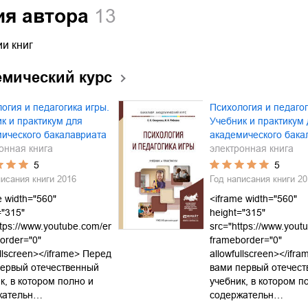
ия автора
13
и книг
емический курс
огия и педагогика игры.
Психология и педагог
к и практикум для
Учебник и практикум
ического бакалавриата
академического бака
онная книга
электронная книга
5
5
писания книги
2016
Год написания книги
20
e width="560"
<iframe width="560"
="315"
height="315"
ttps://www.youtube.com/embed/g7s7CZKE_xc"
src="https://www.yo
order="0"
frameborder="0"
ullscreen></iframe> Перед
allowfullscreen></ifr
первый отечественный
вами первый отечес
к, в котором полно и
учебник, в котором п
жательн…
содержательн…