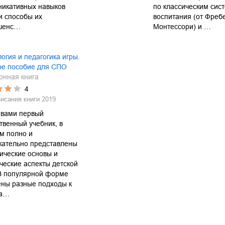
никативных навыков
по классическим сис
и способы их
воспитания (от Фреб
шенс…
Монтессори) и …
огия и педагогика игры.
ое пособие для СПО
онная книга
4
писания книги
2019
 вами первый
твенный учебник, в
м полно и
жательно представлены
ические основы и
ческие аспекты детской
 В популярной форме
ены разные подходы к
ма…