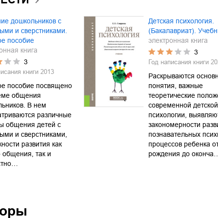
ие дошкольников с
Детская психология.
ыми и сверстниками.
(Бакалавриат). Учебн
ое пособие
электронная книга
онная книга
3
3
Год написания книги
20
писания книги
2013
Раскрываются основ
ое пособие посвящено
понятия, важные
еме общения
теоретические полож
ьников. В нем
современной детской
атриваются различные
психологии, выявляю
ы общения детей с
закономерности разв
ыми и сверстниками,
познавательных псих
ности развития как
процессов ребенка о
 общения, так и
рождения до оконча
стно…
торы