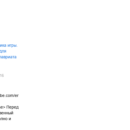
ика игры.
 для
лавриата
16
utube.com/embed/g7s7CZKE_xc"
ame> Перед
твенный
олно и