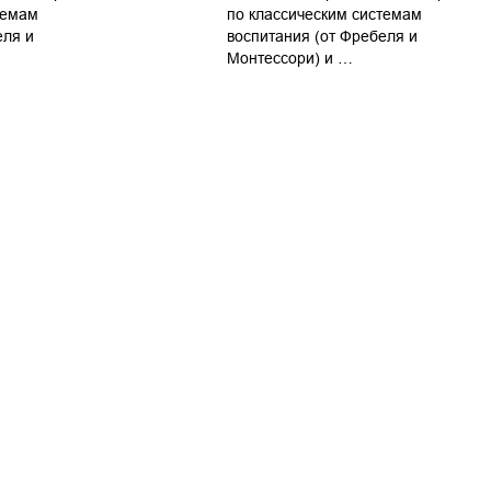
темам
по классическим системам
еля и
воспитания (от Фребеля и
Монтессори) и …