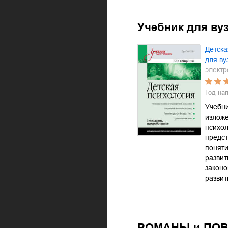
Учебник для вуз
Детска
для ву
электр
Год на
Учебни
изложе
психол
предс
поняти
развит
законо
развит
РОМАНЫ и ПО