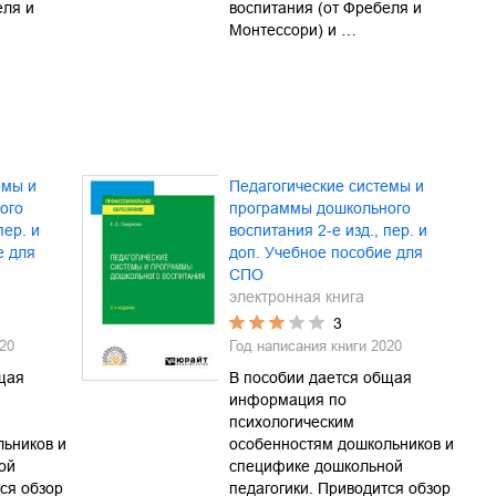
еля и
воспитания (от Фребеля и
Монтессори) и …
емы и
Педагогические системы и
ого
программы дошкольного
пер. и
воспитания 2-е изд., пер. и
е для
доп. Учебное пособие для
СПО
электронная книга
3
20
Год написания книги
2020
щая
В пособии дается общая
информация по
психологическим
ьников и
особенностям дошкольников и
ой
специфике дошкольной
ся обзор
педагогики. Приводится обзор