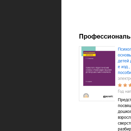
Профессиональ
Психол
основ
детей 
е изд.
пособ
электр
Год на
Предс
посвя
дошкол
взросл
сверст
разбир