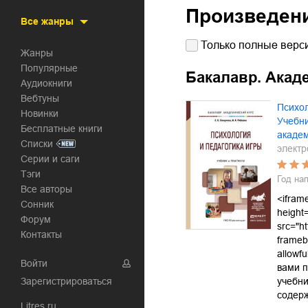
Произведен
Все жанры
Только полные верси
Жанры
Популярные
Бакалавр. Акад
Аудиокниги
Вебтуны
Психол
Новинки
Учебни
Бесплатные книги
академ
Списки
электр
Серии и саги
Тэги
Год на
Все авторы
<ifram
Сонник
height
Форум
src="h
Контакты
frameb
allowf
Войти
вами 
Зарегистрироваться
учебни
содер
Litres.ru