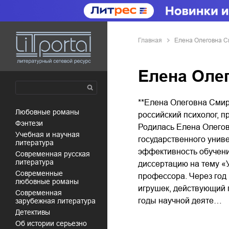
Главная
Елена Олеговна 
Елена Оле
**Елена Олеговна Смир
любовные романы
российский психолог, п
фэнтези
Родилась Елена Олегов
учебная и научная
государственного унив
литература
эффективность обучени
современная русская
литература
диссертацию на тему «
современные
профессора. Через год
любовные романы
игрушек, действующий 
современная
годы научной деяте…
зарубежная литература
детективы
об истории серьезно