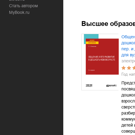
Стать автором
MyBook.ru
Высшее образо
Общени
дошкол
пер. и
для ву
электр
Год на
Предс
посвя
дошкол
взросл
сверст
разбир
комму
детей 
совер