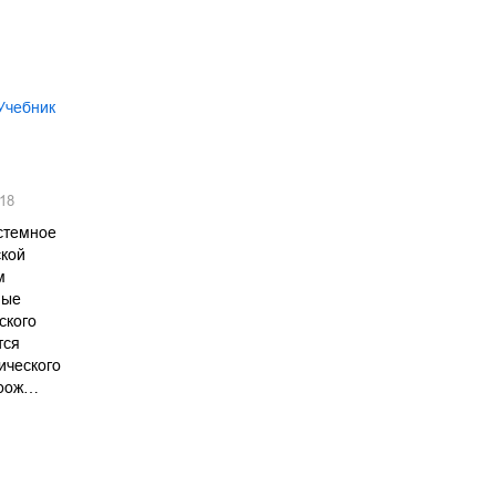
Учебник
18
стемное
ской
м
ные
ского
тся
ического
 рож…