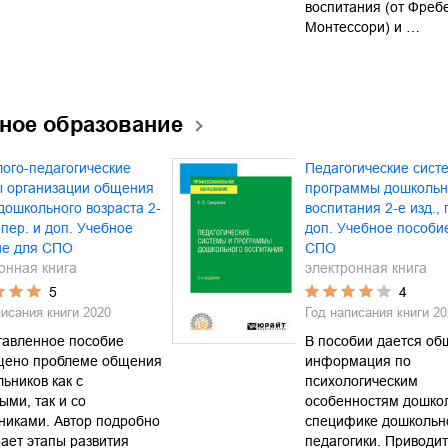
воспитания (от Фреб
Монтессори) и …
ное образование
ого-педагогические
Педагогические сист
ы организации общения
программы дошкольн
дошкольного возраста 2-
воспитания 2-е изд., 
, пер. и доп. Учебное
доп. Учебное пособи
ие для СПО
СПО
онная книга
электронная книга
5
4
писания книги
2020
Год написания книги
20
тавленное пособие
В пособии дается об
щено проблеме общения
информация по
ьников как с
психологическим
ыми, так и со
особенностям дошкол
никами. Автор подробно
специфике дошкольн
ает этапы развития
педагогики. Приводит