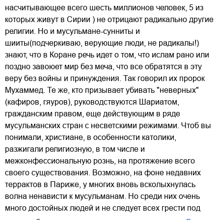
насчитывающее всего шесть миллионов человек, 5 из
которых живут в Сирии ) не отрицают радикально другие
религии. Но и мусульмане-сунниты и
шииты(подчеркиваю, верующие люди, не радикалы!)
знают, что в Коране речь идет о том, что ислам рано или
поздно завоюет мир без меча, что все обратятся в эту
веру без войны и принуждения. Так говорил их пророк
Мухаммед. Те же, кто призывает убивать "неверных"
(кафиров, гяуров), руководствуются Шариатом,
гражданским правом, еще действующим в ряде
мусульманских стран с несветскими режимами. Чтоб вы
понимали, христиане, в особенности католики,
разжигали религиозную, в том числе и
межконфессиональную рознь, на протяжение всего
своего существования. Возможно, на фоне недавних
террактов в Париже, у многих вновь всколыхнулась
волна ненависти к мусульманам. Но среди них очень
много достойных людей и не следует всех грести под