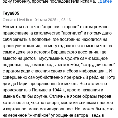
одну гребенку, простые последователи ислама…
Далее
Teya805
Отзыв с LiveLib от
01
мая
2025
г.,
08:16
Несмотря на то что "хорошая сторона" в этом романе
православие, а католичество "прогнило" и потому дало
себя загнать в подполье, где постоянно находится на
грани уничтожения, не могу отделаться от мысли что на
самом деле это история Варшавского восстания, где
вместо нацистов - мусульмане. Судите сами: мощное
подполье, подземные ходы-катакомбы, "сотрудничество"
с врагом ради спасения своих и сбора информации... И
совершенно самоубийственно-прекрасный рейд на Нотр
дам де Пари, превращенный в мечеть. Все это могло
происходить в Польше в 1944 г., просто названия и
имена были бы другие. Отличные яркие образы героев,
хотя злое зло, честно говоря, местами слишком плоское
и картонное, мало мотивированное. Но, может быть, это
намеренное "житийное" упрощение автора - ведь в