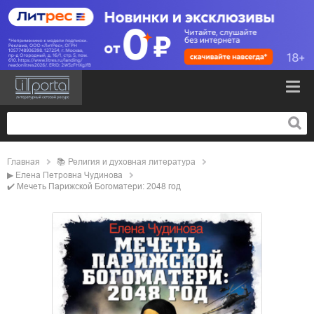
Главная
📚
религия и духовная литература
▶
Елена Петровна Чудинова
✔️
Мечеть Парижской Богоматери: 2048 год