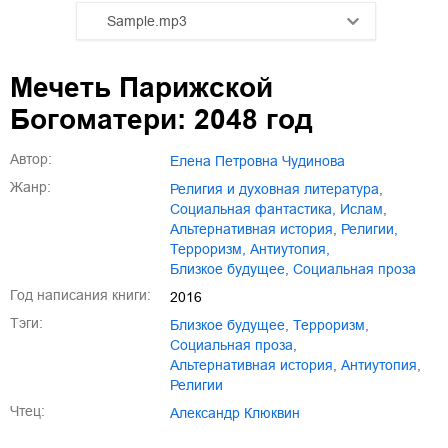
Sample.mp3
01.mp3
25:10
Мечеть Парижской
02.mp3
20:50
Богоматери: 2048 год
03.mp3
14:00
Автор:
Елена Петровна Чудинова
Жанр:
религия и духовная литература
,
социальная фантастика
,
ислам
,
альтернативная история
,
религии
,
терроризм
,
антиутопия
,
близкое будущее
,
социальная проза
Год написания книги:
2016
Тэги:
близкое будущее
,
терроризм
,
социальная проза
,
альтернативная история
,
антиутопия
,
религии
Чтец:
Александр Клюквин