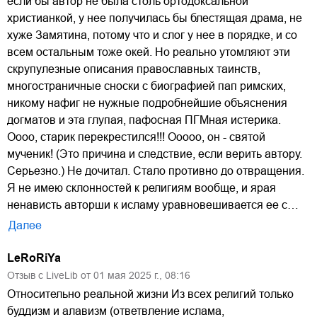
если бы автор не была столь ортодоксальной
христианкой, у нее получилась бы блестящая драма, не
хуже Замятина, потому что и слог у нее в порядке, и со
всем остальным тоже окей. Но реально утомляют эти
скрупулезные описания православных таинств,
многостраничные сноски с биографией пап римских,
никому нафиг не нужные подробнейшие объяснения
догматов и эта глупая, пафосная ПГМная истерика.
Оооо, старик перекрестился!!! Ооооо, он - святой
мученик! (Это причина и следствие, если верить автору.
Серьезно.) Не дочитал. Стало противно до отвращения.
Я не имею склонностей к религиям вообще, и ярая
ненависть авторши к исламу уравновешивается ее с…
Далее
LeRoRiYa
Отзыв с LiveLib от
01
мая
2025
г.,
08:16
Относительно реальной жизни Из всех религий только
буддизм и алавизм (ответвление ислама,