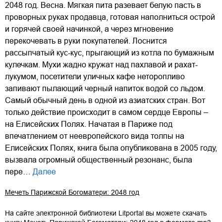
2048 год. Весна. Мягкая пита разевает белую пасть в
проворных руках продавца, готовая наполниться острой
и горячей своей начинкой, а через мгновение
перекочевать в руки покупателей. Лоснится
рассыпчатый кус-кус, прыгающий из котла по бумажным
кулечкам. Мухи жадно кружат над пахлавой и рахат-
лукумом, посетители уличных кафе неторопливо
запивают пылающий черный напиток водой со льдом.
Самый обычный день в одной из азиатских стран. Вот
только действие происходит в самом сердце Европы –
на Елисейских Полях. Начатая в Париже под
впечатлением от неевропейского вида толпы на
Елисейских Полях, книга была опубликована в 2005 году,
вызвала огромный общественный резонанс, была
пере…
Далее
Мечеть Парижской Богоматери: 2048 год
На сайте электронной библиотеки Litportal вы можете скачать