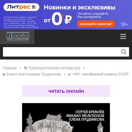
Главная
📚
публицистическая литература
▶
Елена Анатольевна Прудникова
✔️
1941: неизбежный реванш СССР
ЧИТАТЬ ОНЛАЙН