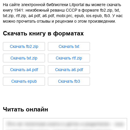
На сайте электронной библиотеки Litportal вы можете скачать
книгу
1941: неизбежный реванш СССР
в формате
fb2.zip
,
txt
,
txt.zip
,
rtf.zip
,
a4.pdf
,
a6.pdf
,
mobi.prc
,
epub
,
ios.epub
,
fb3
. У нас
можно прочитать отзывы и рецензии о этом произведении.
Скачать книгу в форматах
Cкачать
fb2.zip
Cкачать
txt
Cкачать
txt.zip
Cкачать
rtf.zip
Cкачать
a4.pdf
Cкачать
a6.pdf
Cкачать
epub
Cкачать
fb3
Читать онлайн