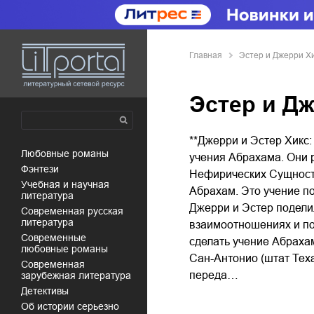
Главная
Эстер и Джерри Х
Эстер и Д
**Джерри и Эстер Хикс
любовные романы
учения Абрахама. Они р
фэнтези
Нефирических Сущносте
учебная и научная
Абрахам. Это учение п
литература
Джерри и Эстер поделил
современная русская
литература
взаимоотношениях и по
современные
сделать учение Абраха
любовные романы
Сан-Антонио (штат Тех
современная
переда…
зарубежная литература
детективы
об истории серьезно