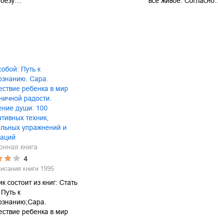
 безу…
все живое. Согласно
собой: Путь к
ознанию. Сара.
ствие ребенка в мир
ничной радости.
ение души: 100
тивных техник,
ельных упражнений и
саций
онная книга
4
писания книги
1995
к состоит из книг: Стать
 Путь к
ознанию;Сара.
ствие ребенка в мир