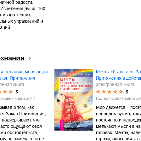
ничной радости.
;Исцеление души. 100
тивных техник,
ельных упражнений и
аций.
ознания
ия желания, меняющая
Мечты сбываются. За
акон Притяжения
Притяжения в действ
онная книга
электронная книга
5
5
писания книги
2014
Год написания книги
20
зывая о том, как
Мир движется – пост
ет Закон Притяжения,
непредсказуемо, так 
 подчеркивают, что
постоянно и непредс
часто ощущают себя
мелькают мысли в н
ми обстоятельств,
головах. Мечты, над
ьку не замечают и не
страхи, опасения – в