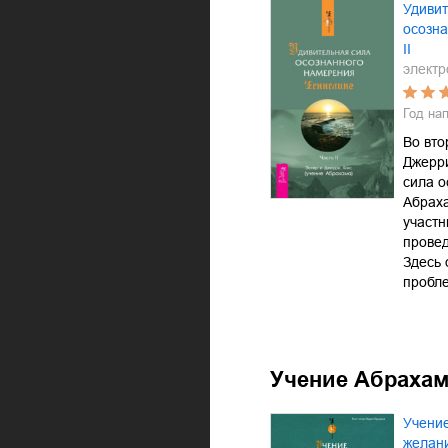
Удивит
осозна
II
электр
Год на
Во вто
Джерр
сила 
Абраха
участн
провед
Здесь
пробл
Учение Абраха
Учени
желани