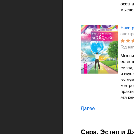
осозна
мысле
Навстр
электр
Год на
Мысли 
естест
жизни
и вкус
вы дум
контро
практи
эта кн
Далее
Сара. Эстер и 