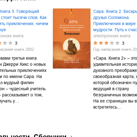
Книга 3. Говорящий
Сара. Книга 2. Беск
стоит тысячи слов. Как
друзья Соломона.
ить приключения, ничем
Приключения в мире
куя
мудрости. Путь к сча
онная книга
электронная книга
3
3
писания книги
2002
Год написания книги
20
вами третья книга
«Сара. Книга 2» – эт
и Джерри Хикс о новых
удивительная истори
ательных приключениях
духовного преображе
и по имени Сара. На
своеобразная карта, 
аз мудрый филин
которой обозначен пу
н – чудесный учитель
ведущий в страну
 рассказывает о том,
безграничных возмож
лучать у…
На ее страницах вы 
встретитесь…
альности. Сборники