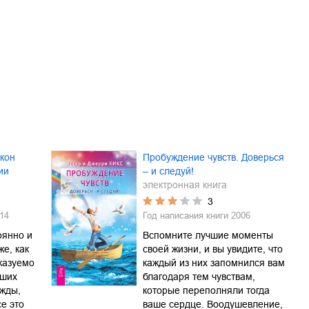
кон
Пробуждение чувств. Доверься
ии
– и следуй!
электронная книга
3
14
Год написания книги
2006
оянно и
Вспомните лучшие моменты
же, как
своей жизни, и вы увидите, что
казуемо
каждый из них запомнился вам
аших
благодаря тем чувствам,
ежды,
которые переполняли тогда
се это
ваше сердце. Воодушевление,