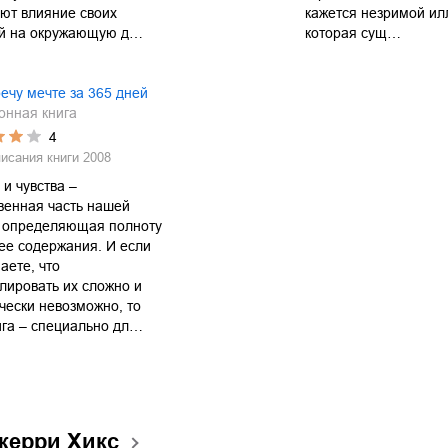
ют влияние своих
кажется незримой ил
й на окружающую д…
которая сущ…
ечу мечте за 365 дней
онная книга
4
писания книги
2008
и чувства –
венная часть нашей
, определяющая полноту
 ее содержания. И если
аете, что
лировать их сложно и
чески невозможно, то
ига – специально дл…
Джерри Хикс