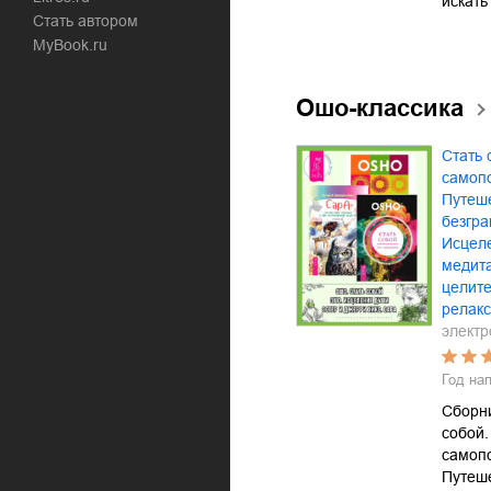
искать
Стать автором
MyBook.ru
Ошо-классика
Стать 
самоп
Путеше
безгра
Исцел
медита
целит
релак
электр
Год на
Сборни
собой.
самоп
Путеше