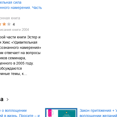
ельная сила
нного намерения. Часть
онная книга
4
писания книги
2004
рой части книги Эстер и
и Хикс «Удивительная
осознанного намерения»
м отвечает на вопросы
иков семинара,
енного в 2005 году.
 обсуждаются
емные темы, к…
ма
е о воплощении
Закон притяжения + 
й в жизнь. Просите – и
воплощении желаний 