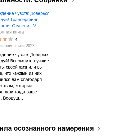
дение чувств: Доверься
едуй! Трансерфинг
ости: Ступени I-V
онная книга
4
писания книги
2023
дение чувств: Доверься
едуй! Вспомните лучшие
ы своей жизни, и вы
е, что каждый из них
ился вам благодаря
вствам, которые
лняли тогда ваше
е. Воодуш…
ила осознанного намерения