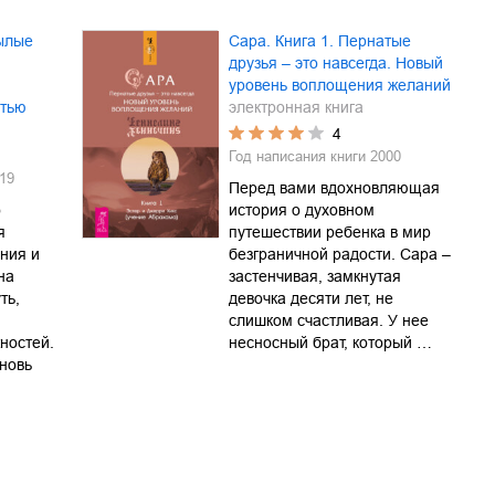
рылые
Сара. Книга 1. Пернатые
друзья – это навсегда. Новый
уровень воплощения желаний
стью
электронная книга
4
Год написания книги
2000
19
Перед вами вдохновляющая
о
история о духовном
я
путешествии ребенка в мир
ния и
безграничной радости. Сара –
на
застенчивая, замкнутая
ть,
девочка десяти лет, не
слишком счастливая. У нее
ностей.
несносный брат, который …
вновь