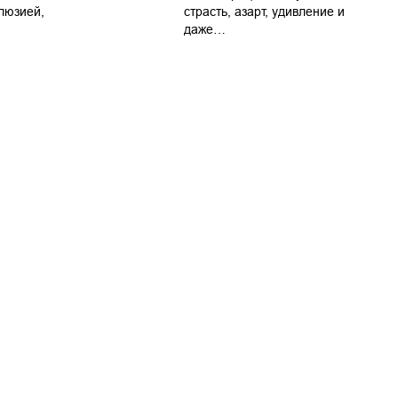
люзией,
страсть, азарт, удивление и
даже…