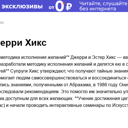
икс
жерри Хикс
: методика исполнения желаний** Джерри и Эстер Хикс — ав
азработали методику исполнения желаний и делятся ею в св
й** Супруги Хикс утверждают, что получают тайные знан
омогает людям самосовершенствоваться и воссоединиться
ись знаниями, полученными от Абрахама, в 1986 году. Они
следовали рекомендациям. Это помогло им значительно ул
ма доступным для всех желающих. **Учение достижения цел
ас) и начали проводить интерактивные семинары по Искусс