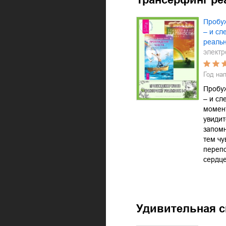
Пробуж
– и сл
реальн
электр
Год на
Пробуж
– и сл
момент
увидит
запомн
тем чу
перепо
сердц
Удивительная с