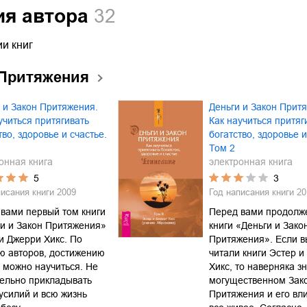
ия автора
32
и книг
 Притяжения
 и Закон Притяжения.
Деньги и Закон Прит
учиться притягивать
Как научиться притяг
тво, здоровье и счастье.
богатство, здоровье и
Том 2
онная книга
электронная книга
5
3
писания книги
2009
Год написания книги
20
вами первый том книги
Перед вами продолж
и и Закон Притяжения»
книги «Деньги и Зако
и Джерри Хикс. По
Притяжения». Если в
ю авторов, достижению
читали книги Эстер и
 можно научиться. Не
Хикс, то наверняка з
ельно прикладывать
могущественном Зак
усилий и всю жизнь
Притяжения и его вл