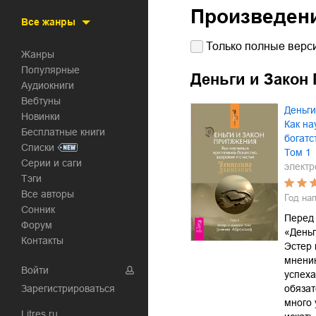
Произведен
Все жанры
Только полные верси
Жанры
Популярные
Деньги и Закон
Аудиокниги
Вебтуны
Деньги
Новинки
Как на
Бесплатные книги
богатс
Списки
Том 1
Серии и саги
электр
Тэги
Все авторы
Год на
Сонник
Перед 
Форум
«Деньг
Контакты
Эстер 
мнени
Войти
успеха
Зарегистрироваться
обязат
много 
Litres.ru