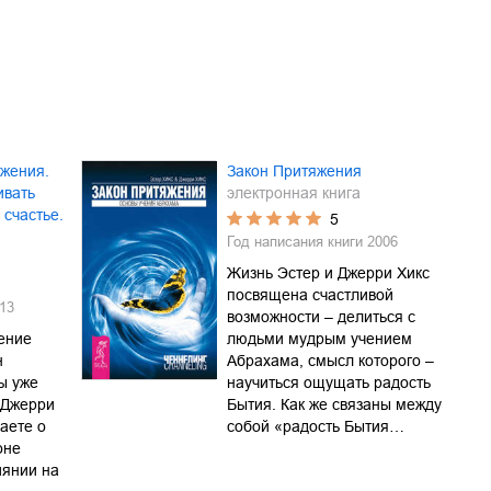
яжения.
Закон Притяжения
ивать
электронная книга
 счастье.
5
Год написания книги
2006
Жизнь Эстер и Джерри Хикс
посвящена счастливой
13
возможности – делиться с
ение
людьми мудрым учением
н
Абрахама, смысл которого –
ы уже
научиться ощущать радость
 Джерри
Бытия. Как же связаны между
наете о
собой «радость Бытия…
оне
иянии на