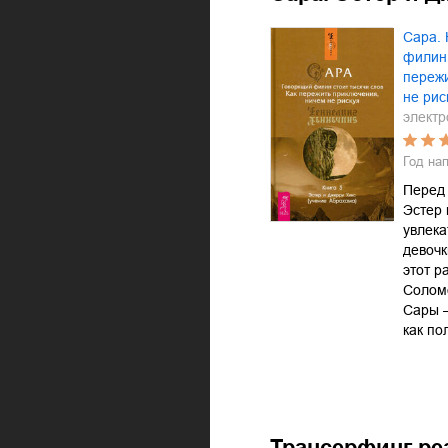
Сара. 
филин 
переж
не рис
электр
Год на
Перед 
Эстер 
увлек
девочк
этот р
Соломо
Сары –
как по
Трансерфинг ре