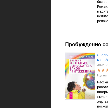
безгра
Роман
медита
целит
релакс
Пробуждение с
Энерг
мир. З
электр
Год на
Расска
работа
авторы
люди 
жертва
поскол