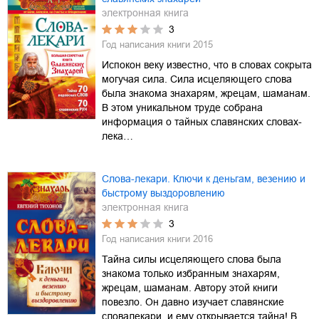
электронная книга
3
Год написания книги
2015
Испокон веку известно, что в словах сокрыта
могучая сила. Сила исцеляющего слова
была знакома знахарям, жрецам, шаманам.
В этом уникальном труде собрана
информация о тайных славянских словах-
лека…
Слова-лекари. Ключи к деньгам, везению и
быстрому выздоровлению
электронная книга
3
Год написания книги
2016
Тайна силы исцеляющего слова была
знакома только избранным знахарям,
жрецам, шаманам. Автору этой книги
повезло. Он давно изучает славянские
словалекари, и ему открывается тайна! В