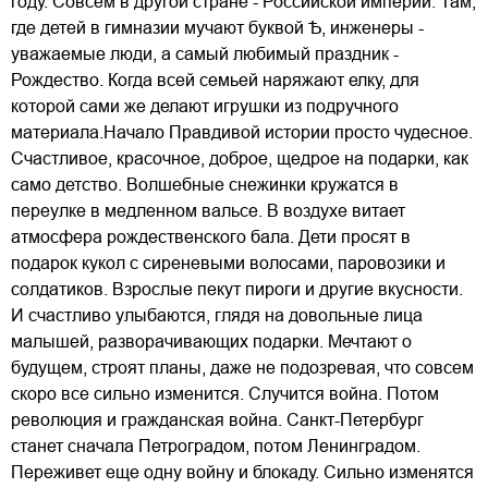
году. Совсем в другой стране - Российской империи. Там,
где детей в гимназии мучают буквой Ѣ, инженеры -
уважаемые люди, а самый любимый праздник -
Рождество. Когда всей семьей наряжают елку, для
которой сами же делают игрушки из подручного
материала.Начало Правдивой истории просто чудесное.
Счастливое, красочное, доброе, щедрое на подарки, как
само детство. Волшебные снежинки кружатся в
переулке в медленном вальсе. В воздухе витает
атмосфера рождественского бала. Дети просят в
подарок кукол с сиреневыми волосами, паровозики и
солдатиков. Взрослые пекут пироги и другие вкусности.
И счастливо улыбаются, глядя на довольные лица
малышей, разворачивающих подарки. Мечтают о
будущем, строят планы, даже не подозревая, что совсем
скоро все сильно изменится. Случится война. Потом
революция и гражданская война. Санкт-Петербург
станет сначала Петроградом, потом Ленинградом.
Переживет еще одну войну и блокаду. Сильно изменятся