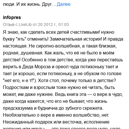
люди. И их жизнь. Друг…
Далее
infopres
Отзыв с LiveLib от
20
2012
г.,
01:03
Я знаю, как сделать всех детей счастливыми! нужно
букву "ять" отменить! Замечательная история! И правда
настоящая. Не сиропно-волшебная, а такая близкая,
родная, душевная. Как жаль, что её не было в моём
детстве! Особенно в том детстве, когда уже перестаёшь
верить в Деда Мороза и ореол чуда потихоньку тает и
тает (и хорошо, если потихоньку, а не обухом по голове
"нет его, н е т!"). Хотя стоп, почему только в детстве?
Подросткам и взрослым тоже нужно её читать, быть
может, им даже нужнее. Ведь книга эта — о вере в чудо,
даже когда кажется, что его не бывает, что жизнь
предсказуема и буднична до зубного скрежета.
Необязательно о вере в именно волшебство, нет.
Неожиданный подарок или весточка, исполнение
желания или мечты — это тоже своего рода чудо, надо