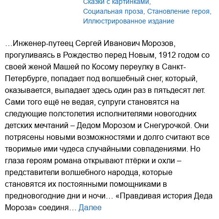
Сказки с картинками
,
Социальная проза
,
Становление героя
,
Иллюстрированное издание
…Инженер-путеец Сергей Иванович Морозов,
прогуливаясь в Рождество перед Новым, 1912 годом со
своей женой Машей по Косому переулку в Санкт-
Петербурге, попадает под волшебный снег, который,
оказывается, выпадает здесь один раз в пятьдесят лет.
Сами того ещё не ведая, супруги становятся на
следующие полстолетия исполнителями новогодних
детских мечтаний – Дедом Морозом и Снегурочкой. Они
потрясены новыми возможностями и долго считают все
творимые ими чудеса случайными совпадениями. Но
глаза героям романа открывают птёрки и охли –
представители волшебного народца, которые
становятся их постоянными помощниками в
предновогодние дни и ночи… «Правдивая история Деда
Мороза» соединя…
Далее