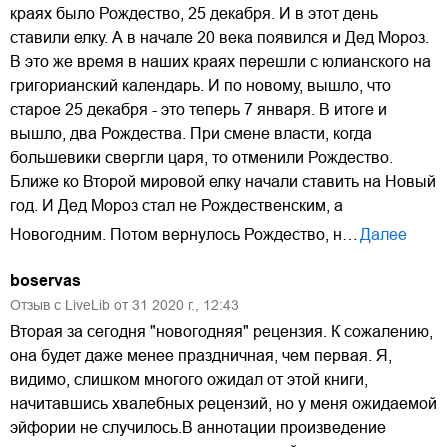
краях было Рождество, 25 декабря. И в этот день
ставили елку. А в начале 20 века появился и Дед Мороз.
В это же время в наших краях перешли с юлианского на
григорианский календарь. И по новому, вышло, что
старое 25 декабря - это теперь 7 января. В итоге и
вышло, два Рождества. При смене власти, когда
большевики свергли царя, то отменили Рождество.
Ближе ко Второй мировой елку начали ставить на Новый
год. И Дед Мороз стал не Рождественским, а
Новогодним. Потом вернулось Рождество, н…
Далее
boservas
Отзыв с LiveLib от
31
2020
г.,
12:43
Вторая за сегодня "новогодняя" рецензия. К сожалению,
она будет даже менее праздничная, чем первая. Я,
видимо, слишком многого ожидал от этой книги,
начитавшись хвалебных рецензий, но у меня ожидаемой
эйфории не случилось.В аннотации произведение