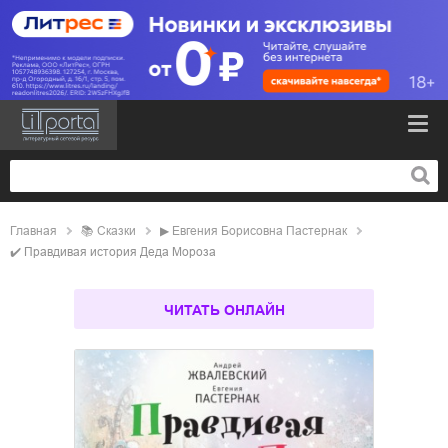
Главная
📚
сказки
▶
Евгения Борисовна Пастернак
✔️
Правдивая история Деда Мороза
ЧИТАТЬ ОНЛАЙН