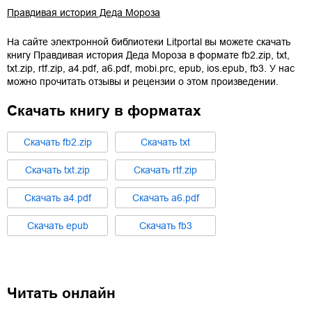
Правдивая история Деда Мороза
На сайте электронной библиотеки Litportal вы можете скачать
книгу
Правдивая история Деда Мороза
в формате
fb2.zip
,
txt
,
txt.zip
,
rtf.zip
,
a4.pdf
,
a6.pdf
,
mobi.prc
,
epub
,
ios.epub
,
fb3
. У нас
можно прочитать отзывы и рецензии о этом произведении.
Скачать книгу в форматах
Cкачать
fb2.zip
Cкачать
txt
Cкачать
txt.zip
Cкачать
rtf.zip
Cкачать
a4.pdf
Cкачать
a6.pdf
Cкачать
epub
Cкачать
fb3
Читать онлайн