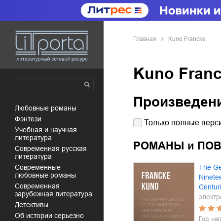
Главная
Kuno Francke
Kuno Fran
Произведен
любовные романы
фэнтези
Только полные верси
учебная и научная
литература
РОМАНЫ и ПО
современная русская
литература
современные
The Ge
любовные романы
Ninete
современная
Centur
зарубежная литература
электр
детективы
об истории серьезно
Год на