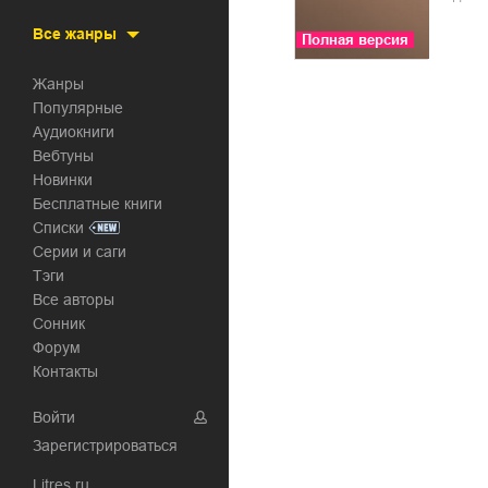
Все жанры
Полная версия
Жанры
Популярные
Аудиокниги
Вебтуны
Новинки
Бесплатные книги
Списки
Серии и саги
Тэги
Все авторы
Сонник
Форум
Контакты
Войти
Зарегистрироваться
Litres.ru