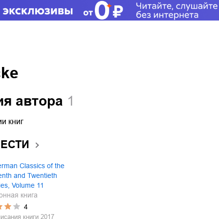
cke
ия автора
1
и книг
ВЕСТИ
rman Classics of the
enth and Twentieth
ies, Volume 11
онная книга
4
писания книги
2017