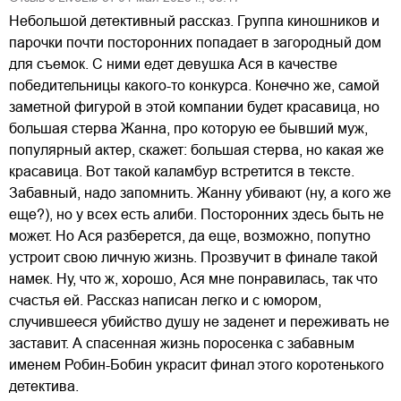
Небольшой детективный рассказ. Группа киношников и
парочки почти посторонних попадает в загородный дом
для съемок. С ними едет девушка Ася в качестве
победительницы какого-то конкурса. Конечно же, самой
заметной фигурой в этой компании будет красавица, но
большая стерва Жанна, про которую ее бывший муж,
популярный актер, скажет: большая стерва, но какая же
красавица. Вот такой каламбур встретится в тексте.
Забавный, надо запомнить. Жанну убивают (ну, а кого же
еще?), но у всех есть алиби. Посторонних здесь быть не
может. Но Ася разберется, да еще, возможно, попутно
устроит свою личную жизнь. Прозвучит в финале такой
намек. Ну, что ж, хорошо, Ася мне понравилась, так что
счастья ей. Рассказ написан легко и с юмором,
случившееся убийство душу не заденет и переживать не
заставит. А спасенная жизнь поросенка с забавным
именем Робин-Бобин украсит финал этого коротенького
детектива.