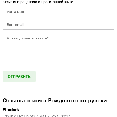
отзыв или рецензию о прочитанной книге.
Отзывы о книге
Рождество по-русски
Firedark
Отзыв с LiveLib от
01
мая
2025
г.,
08:17