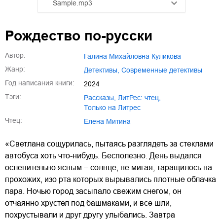
Sample.mp3
01.mp3
25:10
Рождество по-русски
02.mp3
20:50
Автор:
Галина Михайловна Куликова
03.mp3
14:00
Жанр:
детективы
,
современные детективы
Год написания книги:
2024
Тэги:
рассказы
,
ЛитРес: чтец
,
только на Литрес
Чтец:
Елена Митина
«Светлана сощурилась, пытаясь разглядеть за стеклами
автобуса хоть что-нибудь. Бесполезно. День выдался
ослепительно ясным – солнце, не мигая, таращилось на
прохожих, изо рта которых вырывались плотные облачка
пара. Ночью город засыпало свежим снегом, он
отчаянно хрустел под башмаками, и все шли,
похрустывали и друг другу улыбались. Завтра