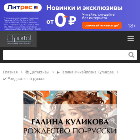
Главная
📚
детективы
▶
Галина Михайловна Куликова
✔️
Рождество по-русски