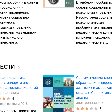
бном пособии изложены
В учебном пособии 
 социологии и
основы социологии и
огии управления.
психологии управлен
отрена социально-
Рассмотрена социал
огическая
психологическая
ематика управления
проблематика управ
гическим коллективом,
педагогическим колл
ны психолого-
изложены психолого-
огические а…
педагогические а…
ВЕСТИ
ная педагогика.
Системы дошкольног
е «гендер» и его
образования в европ
е на воспитание детей
азиатских и америка
онная книга
странах. Сравнитель
анализ
4
электронная книга
писания книги
2018
3
обии рассматриваются