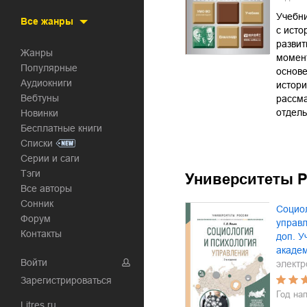
Учебни
Все жанры
с исто
развит
Жанры
момент
Популярные
основе
Аудиокниги
истори
Вебтуны
рассма
отдел
Новинки
Бесплатные книги
Списки
Серии и саги
Тэги
Университеты 
Все авторы
Сонник
Социол
Форум
управл
Контакты
доп. У
академ
Войти
электр
Зарегистрироваться
Год на
Litres.ru