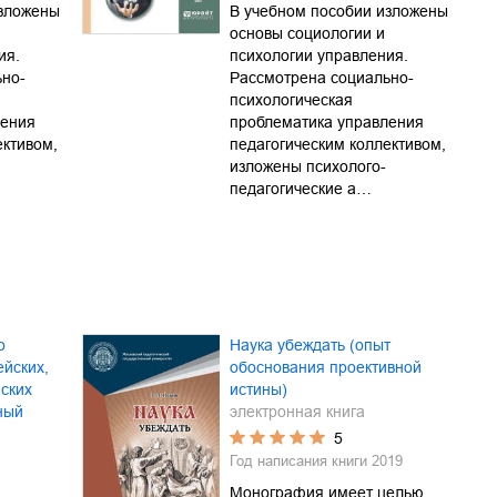
изложены
В учебном пособии изложены
основы социологии и
ия.
психологии управления.
ьно-
Рассмотрена социально-
психологическая
ления
проблематика управления
ективом,
педагогическим коллективом,
изложены психолого-
педагогические а…
о
Наука убеждать (опыт
ейских,
обоснования проективной
нских
истины)
ный
электронная книга
5
Год написания книги
2019
Монография имеет целью