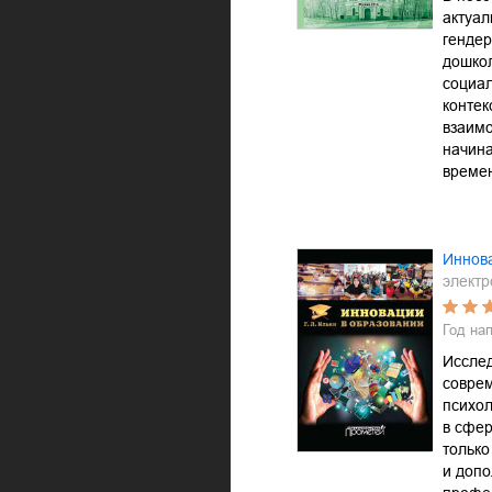
актуа
гендер
дошко
социал
контек
взаим
начин
време
Иннов
электр
Год на
Исслед
совре
психол
в сфер
только
и допо