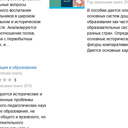
Год написания книги
20
льные вопросы
ного воспитания
В пособии дается оп
льников в широком
основных систем дош
ьном и историческом
образования как част
сте. Анализируются
образовательных сис
оотношения полов,
разных стран. Опред
ая с первобытных
основные историческ
н, и…
фигуры компаративис
Даются основные ха
ации в образовании
онная книга
3
писания книги
2016
уются исторические и
менные проблемы
ого-педагогических наук
е образования, не
 общего и вузовского, но
лнительного