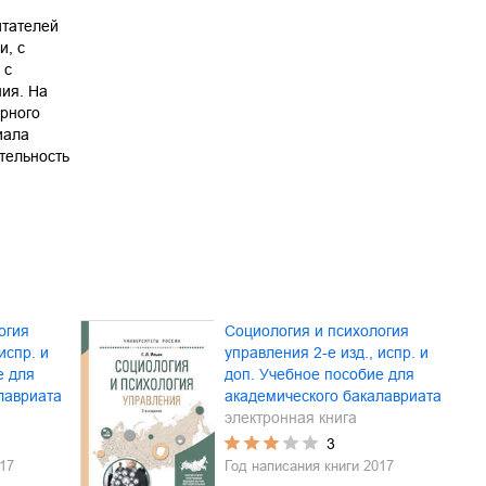
итателей
и, с
 с
ия. На
рного
иала
тельность
огия
Социология и психология
испр. и
управления 2-е изд., испр. и
е для
доп. Учебное пособие для
лавриата
академического бакалавриата
электронная книга
3
17
Год написания книги
2017