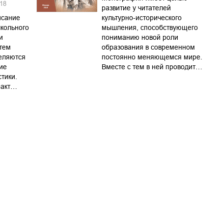
18
развитие у читателей
исание
культурно-исторического
кольного
мышления, способствующего
и
пониманию новой роли
тем
образования в современном
еляются
постоянно меняющемся мире.
ие
Вместе с тем в ней проводит…
тики.
ракт…