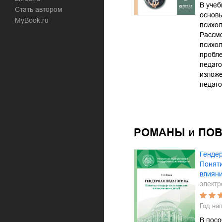
В уче
Стать автором
основы
MyBook.ru
психол
Рассм
психол
пробл
педаго
изложе
педаг
РОМАНЫ и ПО
Гендер
Поняти
влияни
электр
Год на
В пос