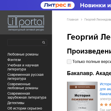
Главная
Георгий Леонидов
Георгий Л
Произведен
любовные романы
фэнтези
Только полные верси
учебная и научная
литература
Бакалавр. Акад
современная русская
литература
современные
Истори
любовные романы
для ак
современная
бакал
зарубежная литература
электр
детективы
об истории серьезно
Год на