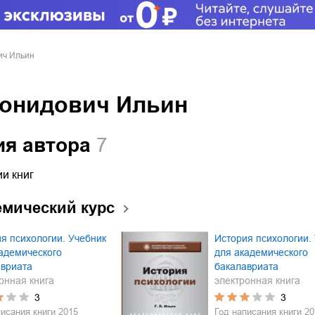
ич Ильин
еонидович Ильин
ия автора
7
и книг
емический курс
я психологии. Учебник
История психологии.
адемического
для академического
авриата
бакалавриата
онная книга
электронная книга
3
3
писания книги
2015
Год написания книги
20