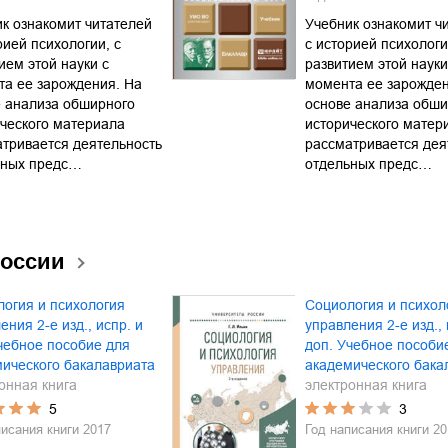
к ознакомит читателей
Учебник ознакомит ч
рией психологии, с
с историей психологи
ием этой науки с
развитием этой науки
а ее зарождения. На
момента ее зарожден
 анализа обширного
основе анализа обши
ческого материала
исторического матер
тривается деятельность
рассматривается дея
ьных предс…
отдельных предс…
России
огия и психология
Социология и психол
ения 2-е изд., испр. и
управления 2-е изд., 
чебное пособие для
доп. Учебное пособи
ического бакалавриата
академического бака
онная книга
электронная книга
5
3
писания книги
2017
Год написания книги
20