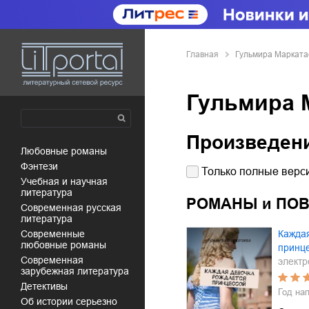
Главная
Гульмира Марката
Гульмира 
Произведен
любовные романы
фэнтези
Только полные верси
учебная и научная
литература
РОМАНЫ и ПО
современная русская
литература
современные
Каждая
любовные романы
принц
современная
электр
зарубежная литература
детективы
Год на
об истории серьезно