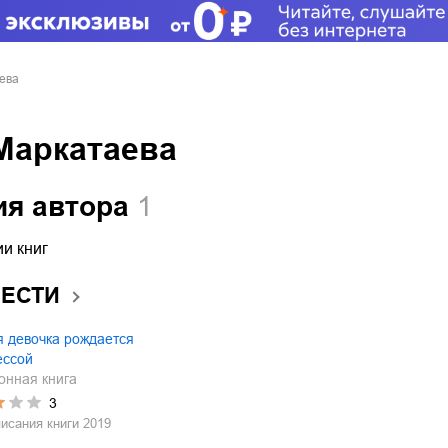
ева
Маркатаева
ия автора
1
и книг
ВЕСТИ
 девочка рождается
ессой
онная книга
3
писания книги
2019