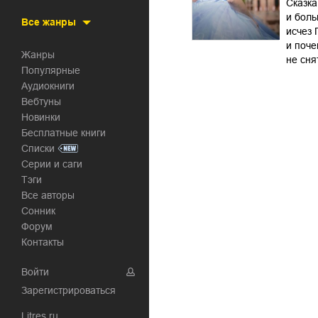
Сказка
и боль
Все жанры
исчез 
и поч
Жанры
не сня
Популярные
Аудиокниги
Вебтуны
Новинки
Бесплатные книги
Списки
Серии и саги
Тэги
Все авторы
Сонник
Форум
Контакты
Войти
Зарегистрироваться
Litres.ru