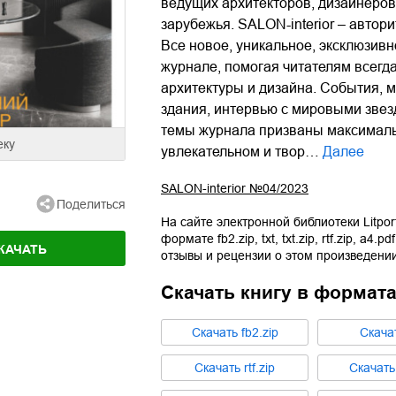
ведущих архитекторов, дизайнеров
зарубежья. SALON-interior – автор
Все новое, уникальное, эксклюзивно
журнале, помогая читателям всегд
архитектуры и дизайна. События, 
здания, интервью с мировыми зве
темы журнала призваны максималь
еку
увлекательном и твор…
Далее
SALON-interior №04/2023
Поделиться
На сайте электронной библиотеки Litpor
формате
fb2.zip
,
txt
,
txt.zip
,
rtf.zip
,
a4.pdf
КАЧАТЬ
отзывы и рецензии о этом произведении
Скачать книгу в формат
Cкачать
fb2.zip
Cкача
Cкачать
rtf.zip
Cкачат