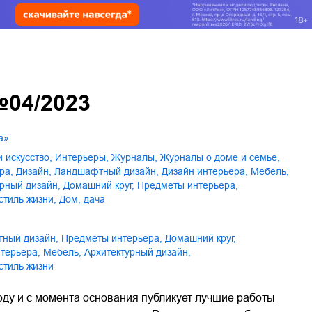
№04/2023
а»
 и искусство
,
интерьеры
,
журналы
,
журналы о доме и семье
,
ура
,
дизайн
,
ландшафтный дизайн
,
дизайн интерьера
,
мебель
,
урный дизайн
,
домашний круг
,
предметы интерьера
,
 / стиль жизни
,
дом, дача
тный дизайн
,
предметы интерьера
,
домашний круг
,
нтерьера
,
мебель
,
архитектурный дизайн
,
 / стиль жизни
году и с момента основания публикует лучшие работы