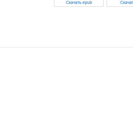
Cкачать
epub
Cкача