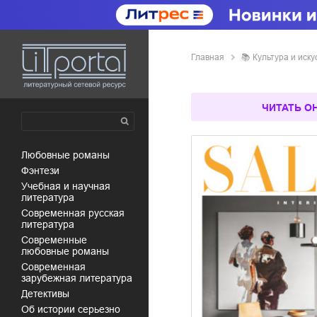
Главная
📚
культура и иску
ЧИТАТЬ О
любовные романы
фэнтези
учебная и научная
литература
современная русская
литература
современные
любовные романы
современная
зарубежная литература
детективы
об истории серьезно