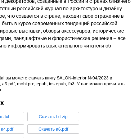
 и декораторов, созданные в России и странах ближнего
итетный российский журнал по архитектуре и дизайну.
е, что создается в стране, находит свое отражение в
а быть в курсе современных тенденций российской
мировые выставки, обзоры аксессуаров, исторические
здами, ландшафтные и флористические решения – все
но информировать взыскательного читателя об
tal вы можете скачать книгу
SALON-interior №04/2023
в
,
a6.pdf
,
mobi.prc
,
epub
,
ios.epub
,
fb3
. У нас можно прочитать
.
ах
ть
txt
Cкачать
txt.zip
ь
a4.pdf
Cкачать
a6.pdf