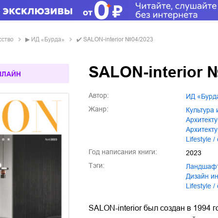
сство
▶
ИД «Бурда»
✔️
SALON-interior №04/2023
SALON-interior 
НЛАЙН
Автор:
ИД «Бурд
Жанр:
культура
архитект
архитект
lifestyle
Год написания книги:
2023
Тэги:
ландшаф
дизайн и
lifestyle
SALON-interior был создан в 1994 