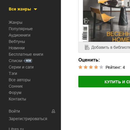
Все жанры
Жанры
Популярные
Аудиокниги
Вебтуны
Добавить
в библиот
Новинки
Бесплатные книги
Оценить:
Списки
Серии и саги
Рейтинг:
4
Тэги
Все авторы
КУПИТЬ И С
Сонник
Форум
Контакты
Войти
Зарегистрироваться
Litres.ru