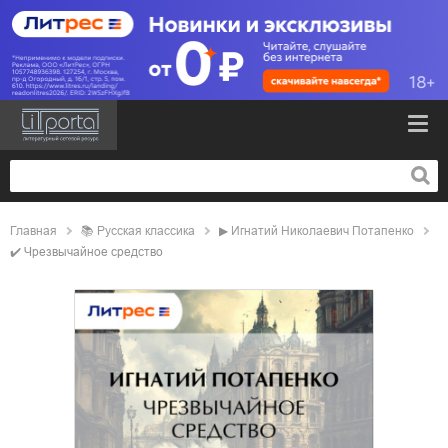
Главная
📚
русская классика
▶
Игнатий Николаевич Потапенко
✔️
Чрезвычайное средство