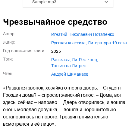
Sample.mp3
01.mp3
25:10
Чрезвычайное средство
02.mp3
20:50
Автор:
Игнатий Николаевич Потапенко
03.mp3
14:00
Жанр:
русская классика
,
литература 19 века
Год написания книги:
2025
Тэги:
рассказы
,
ЛитРес: чтец
,
только на Литрес
Чтец:
Андрей Шиманаев
«Раздался звонок, хозяйка отперла дверь. – Студент
Гроздин дома? – спросил женский голос. – Дома; вот
здесь, сейчас – направо… Дверь отворилась, и вошла
очень молодая девушка, – вошла и нерешительно
остановилась на пороге. Гроздин внимательно
всмотрелся в её лицо».