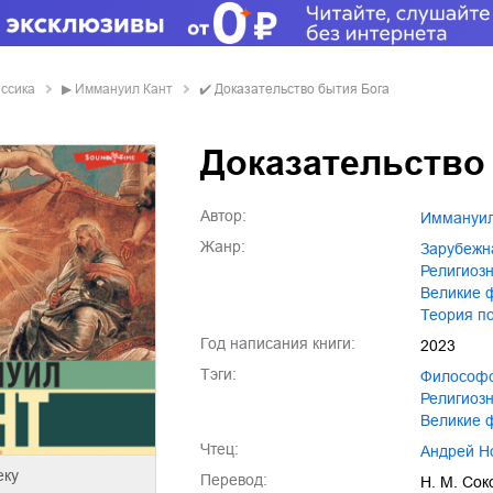
ассика
▶
Иммануил Кант
✔️
Доказательство бытия Бога
Доказательство
Автор:
Иммануи
Жанр:
зарубежн
религио
великие
теория п
Год написания книги:
2023
Тэги:
философ
религио
великие
Чтец:
Андрей 
еку
Перевод:
Н. М. Сок