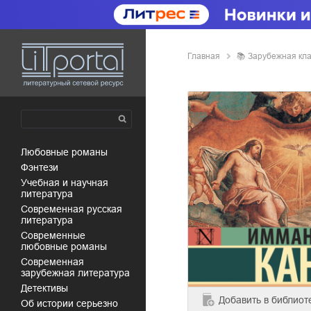
Главная
📚
зарубежная кл
любовные романы
фэнтези
учебная и научная
литература
современная русская
литература
современные
любовные романы
современная
зарубежная литература
детективы
Добавить
в библиот
об истории серьезно