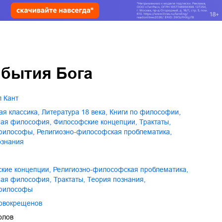
 бытия Бога
л Кант
ая классика
,
литература 18 века
,
книги по философии
,
зная философия
,
философские концепции
,
трактаты
,
 философы
,
религиозно-философская проблематика
,
ознания
ские концепции
,
религиозно-философская проблематика
,
зная философия
,
трактаты
,
теория познания
,
 философы
Новокрещенов
олов