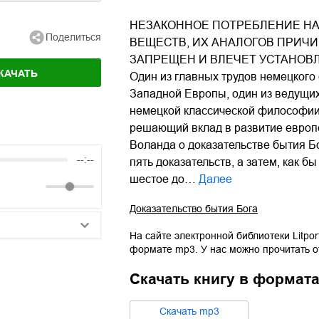
НЕЗАКОННОЕ ПОТРЕБЛЕНИЕ НА
Поделиться
ВЕЩЕСТВ, ИХ АНАЛОГОВ ПРИЧ
ЗАПРЕЩЕН И ВЛЕЧЕТ УСТАНОВ
КАЧАТЬ
Один из главных трудов немецког
Западной Европы, один из ведущи
немецкой классической философии,
решающий вклад в развитие европ
Воланда о доказательстве бытия Бо
--:--
пять доказательств, а затем, как 
шестое до…
Далее
Доказательство бытия Бога
На сайте электронной библиотеки Litpor
формате
mp3
. У нас можно прочитать 
25:10
Скачать книгу в формат
20:50
14:00
Cкачать
mp3