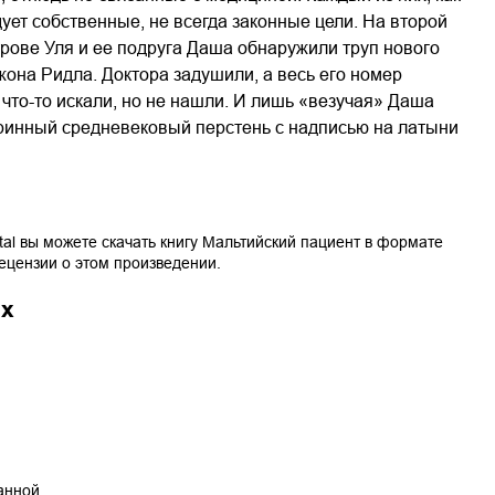
ует собственные, не всегда законные цели. На второй
рове Уля и ее подруга Даша обнаружили труп нового
жона Ридла. Доктора задушили, а весь его номер
что-то искали, но не нашли. И лишь «везучая» Даша
ринный средневековый перстень с надписью на латыни
tal вы можете скачать книгу
Мальтийский пациент
в формате
рецензии о этом произведении.
ах
танной