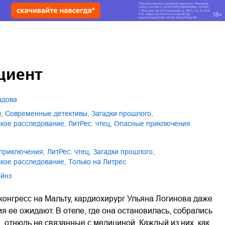
циент
адова
ы
,
современные детективы
,
загадки прошлого
,
ское расследование
,
ЛитРес: чтец
,
опасные приключения
 приключения
,
ЛитРес: чтец
,
загадки прошлого
,
ское расследование
,
только на Литрес
ейнз
нгресс на Мальту, кардиохирург Ульяна Логинова даже
я ее ожидают. В отеле, где она остановилась, собрались
 отнюдь не связанные с медициной. Каждый из них, как