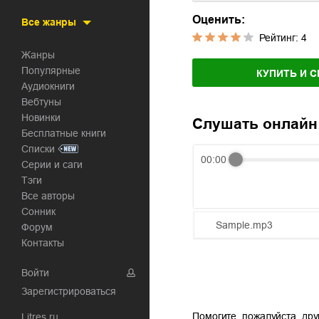
Оценить:
Все жанры
Рейтинг:
4
Жанры
Популярные
КУПИТЬ И С
Аудиокниги
Вебтуны
Новинки
Слушать онлайн
Бесплатные книги
Списки
00:00
Серии и саги
Тэги
Все авторы
Сонник
Sample.mp3
Форум
Контакты
01.mp3
Войти
02.mp3
Зарегистрироваться
03.mp3
Помогите, пожалуйста, дру
Litres.ru