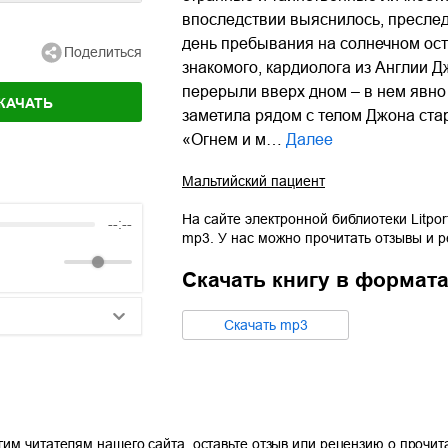
впоследствии выяснилось, преслед
день пребывания на солнечном ост
Поделиться
знакомого, кардиолога из Англии Д
перерыли вверх дном – в нем явно 
КАЧАТЬ
заметила рядом с телом Джона ста
«Огнем и м…
Далее
Мальтийский пациент
На сайте электронной библиотеки Litpor
--:--
mp3
. У нас можно прочитать отзывы и 
Скачать книгу в формат
Cкачать
mp3
25:10
20:50
14:00
гим читателям нашего сайта, оставьте отзыв или рецензию о прочи