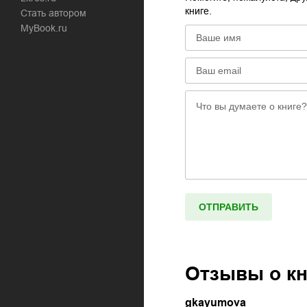
книге.
Стать автором
MyBook.ru
Отзывы о к
gkayumova