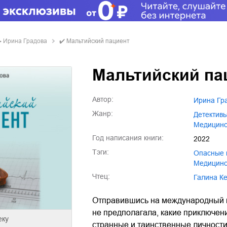
▶
Ирина Градова
✔️
Мальтийский пациент
Мальтийский па
Автор:
Ирина Гр
Жанр:
детектив
медицин
Год написания книги:
2022
Тэги:
опасные
медицин
Чтец:
Галина К
Отправившись на международный ко
не предполагала, какие приключени
еку
странные и таинственные личности,