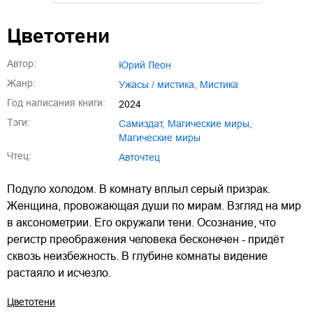
01.mp3
25:10
Цветотени
02.mp3
20:50
Автор:
Юрий Леон
03.mp3
14:00
Жанр:
ужасы / мистика
,
мистика
Год написания книги:
2024
Тэги:
Самиздат
,
магические миры
,
Магические миры
Чтец:
Авточтец
Подуло холодом. В комнату вплыл серый призрак.
Женщина, провожающая души по мирам. Взгляд на мир
в аксонометрии. Его окружали тени. Осознание, что
регистр преображения человека бесконечен - придёт
сквозь неизбежность. В глубине комнаты видение
растаяло и исчезло.
Цветотени