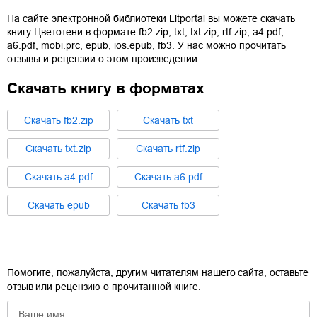
На сайте электронной библиотеки Litportal вы можете скачать
книгу
Цветотени
в формате
fb2.zip
,
txt
,
txt.zip
,
rtf.zip
,
a4.pdf
,
a6.pdf
,
mobi.prc
,
epub
,
ios.epub
,
fb3
. У нас можно прочитать
отзывы и рецензии о этом произведении.
Скачать книгу в форматах
Cкачать
fb2.zip
Cкачать
txt
Cкачать
txt.zip
Cкачать
rtf.zip
Cкачать
a4.pdf
Cкачать
a6.pdf
Cкачать
epub
Cкачать
fb3
Помогите, пожалуйста, другим читателям нашего сайта, оставьте
отзыв или рецензию о прочитанной книге.