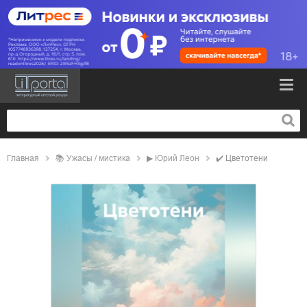
Главная
📚
ужасы / мистика
▶
Юрий Леон
✔️
Цветотени