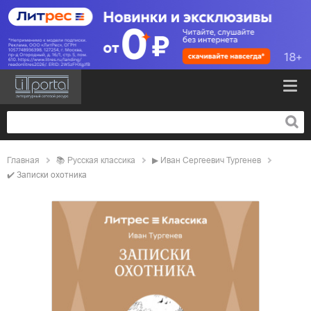
Главная
📚
русская классика
▶
Иван Сергеевич Тургенев
✔️
Записки охотника