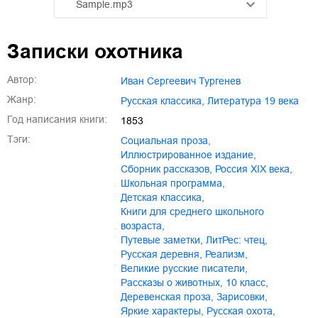
Sample.mp3
01.mp3
25:10
Записки охотника
02.mp3
20:50
Автор:
Иван Сергеевич Тургенев
03.mp3
14:00
Жанр:
русская классика
,
литература 19 века
Год написания книги:
1853
Тэги:
социальная проза
,
иллюстрированное издание
,
сборник рассказов
,
Россия XIX века
,
школьная программа
,
детская классика
,
книги для среднего школьного
возраста
,
путевые заметки
,
ЛитРес: чтец
,
русская деревня
,
реализм
,
великие русские писатели
,
рассказы о животных
,
10 класс
,
деревенская проза
,
зарисовки
,
яркие характеры
,
русская охота
,