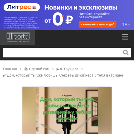
Главная
📚
сделай сам
▶
К. Руднева
✔️
Дом, который ты уже любишь: Секреты дизайнера у тебя в кармане