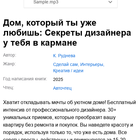
Sample.mp3
01.mp3
25:10
Дом, который ты уже
02.mp3
20:50
любишь: Секреты дизайнера
03.mp3
14:00
у тебя в кармане
Автор:
К. Руднева
Жанр:
сделай сам
,
интерьеры
,
креатив / идеи
Год написания книги:
2025
Чтец:
Авточтец
Хватит откладывать мечты об уютном доме! Бесплатный
интенсив от профессионального дизайнера. 30+
уникальных приемов, которые преобразят вашу
квартиру без ремонта и покупок. Вы наведете красоту и
порядок, используя только то, что уже есть дома. Все
советы просты, действенны и применяются за 15-20