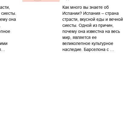
асти,
Как много вы знаете об
 сиесты.
Испании? Испания – страна
чему она
страсти, вкусной еды и вечной
,
сиесты. Одной из причин,
епное
почему она известна на весь
мир, является ее
кими
великолепное культурное
ол…
наследие. Барселона с …