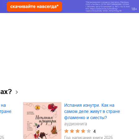
нах?
 на
Испания изнутри. Как на
стране
самом деле живут в стране
фламенко и сиесты?
аудиокнига
4
25
Год написания книги
2025