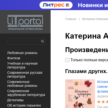
Главная
Катерина Алексее
Катерина 
Произведен
любовные романы
фэнтези
Только полные верси
учебная и научная
литература
Глазами других.
современная русская
литература
современные
Испани
любовные романы
самом 
современная
фламе
зарубежная литература
аудиок
детективы
об истории серьезно
Год на