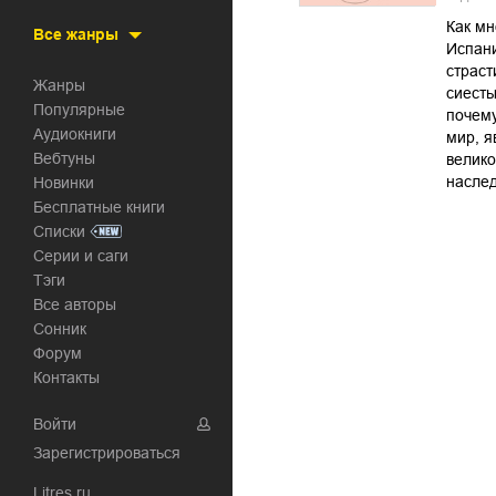
Как мн
Все жанры
Испани
страст
Жанры
сиесты
Популярные
почему
Аудиокниги
мир, я
Вебтуны
велико
наслед
Новинки
Бесплатные книги
Списки
Серии и саги
Тэги
Все авторы
Сонник
Форум
Контакты
Войти
Зарегистрироваться
Litres.ru