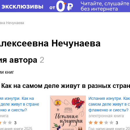
вна Нечунаева
Алексеевна Нечунаева
ия автора
2
и книг
 Как на самом деле живут в разных стра
я изнутри. Как на
Испания изнутри. Как
деле живут в стране
самом деле живут в 
нко и сиесты?
фламенко и сиесты?
нига
электронная книга
3
3
писания книги
2025
Год написания книги
20