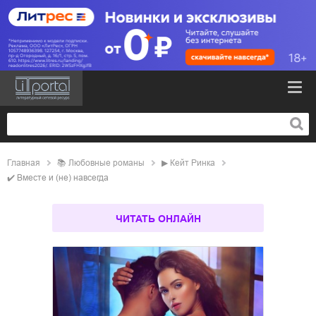
Главная
📚
любовные романы
▶
Кейт Ринка
✔️
Вместе и (не) навсегда
ЧИТАТЬ ОНЛАЙН