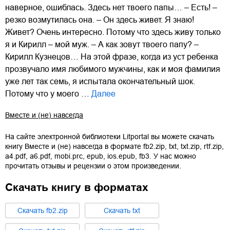
наверное, ошиблась. Здесь нет твоего папы… – Есть! –
резко возмутилась она. – Он здесь живет. Я знаю!
Живет? Очень интересно. Потому что здесь живу только
я и Кирилл – мой муж. – А как зовут твоего папу? –
Кирилл Кузнецов… На этой фразе, когда из уст ребенка
прозвучало имя любимого мужчины, как и моя фамилия
уже лет так семь, я испытала окончательный шок.
Потому что у моего …
Далее
Вместе и (не) навсегда
На сайте электронной библиотеки Litportal вы можете скачать
книгу
Вместе и (не) навсегда
в формате
fb2.zip
,
txt
,
txt.zip
,
rtf.zip
,
a4.pdf
,
a6.pdf
,
mobi.prc
,
epub
,
ios.epub
,
fb3
. У нас можно
прочитать отзывы и рецензии о этом произведении.
Скачать книгу в форматах
Cкачать
fb2.zip
Cкачать
txt