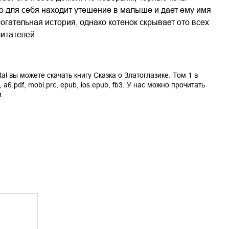
о для себя находит утешение в малыше и дает ему имя
рогательная история, однако котенок скрывает ото всех
итателей.
tal вы можете скачать книгу
Сказка о Златоглазике. Том 1
в
,
a6.pdf
,
mobi.prc
,
epub
,
ios.epub
,
fb3
. У нас можно прочитать
.