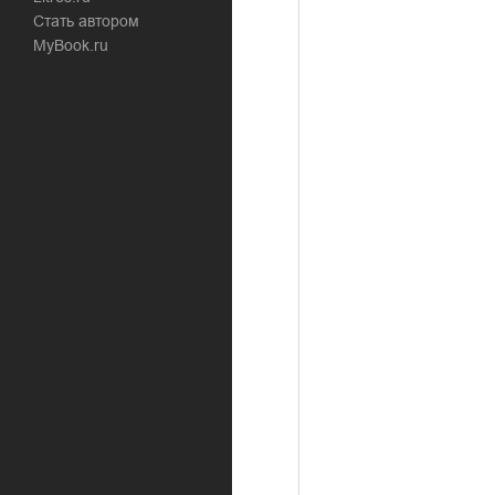
Стать автором
MyBook.ru