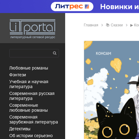
Главная
📚
сказки
▶
Ко
любовные романы
фэнтези
учебная и научная
литература
современная русская
литература
современные
любовные романы
современная
зарубежная литература
детективы
об истории серьезно