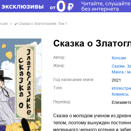
нсам
✔️
Сказка о Златоглазике. Том 1
Сказка о Златог
Автор:
Консам
Жанр:
сказки
,
манга / 
Год написания книги:
2021
Тэги:
иллюстр
комиксы
,
Перевод:
Елизавета
Сказка о молодом ученом из древн
телом, поэтому вынужден постоянн
маленького черного котенка и заби