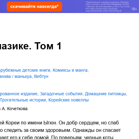
лазике. Том 1
зарубежные детские книги
,
комиксы и манга
,
манхва / маньхуа
,
вебтун
ированное издание
,
загадочные события
,
домашние питомцы
,
трогательные истории
,
корейские новеллы
 А. Кочеткова
ей Кореи по имени Ыгюн. Он добр сердцем, но слаб
о следить за своим здоровьем. Однажды он спасает
рает его к себе домой. По поверьям, черные коты