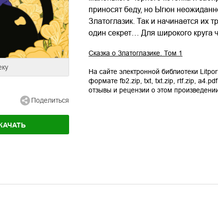
приносят беду, но Ыгюн неожиданн
Златоглазик. Так и начинается их т
один секрет… Для широкого круга ч
Сказка о Златоглазике. Том 1
еку
На сайте электронной библиотеки Litpor
формате
fb2.zip
,
txt
,
txt.zip
,
rtf.zip
,
a4.pdf
отзывы и рецензии о этом произведении
Поделиться
КАЧАТЬ