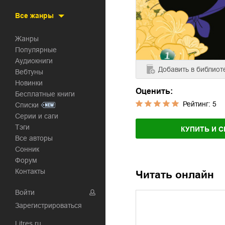
Все жанры
Жанры
Популярные
Аудиокниги
Добавить
в библиот
Вебтуны
Новинки
Оценить:
Бесплатные книги
Рейтинг:
5
Списки
Серии и саги
Тэги
КУПИТЬ И С
Все авторы
Сонник
Форум
Контакты
Читать онлайн
Войти
Зарегистрироваться
Litres.ru