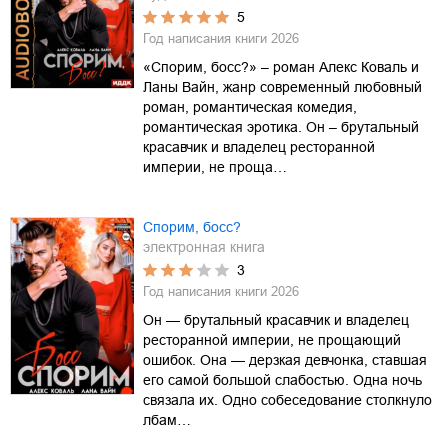
5
Год написания книги
2026
«Спорим, босс?» – роман Алекс Коваль и
Ланы Вайн, жанр современный любовный
роман, романтическая комедия,
романтическая эротика. Он – брутальный
красавчик и владелец ресторанной
империи, не проща…
Спорим, босс?
электронная книга
3
Год написания книги
2026
Он — брутальный красавчик и владелец
ресторанной империи, не прощающий
ошибок. Она — дерзкая девчонка, ставшая
его самой большой слабостью. Одна ночь
связала их. Одно собеседование столкнуло
лбам…