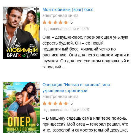
Мой любимый (враг) босс
электронная книга
5
Год написания книги
2025
Она – девушка-хаос, презирающая унылую
серость будней. Он – ее новый
педантичный босс, живущий четко по
расписанию. Она для него слишком яркая и
шумная. Он для нее слишком правильный и
занудный.…
Операция "Нянька в погонах", или
укрощение строптивой
электронная книга
5
Год написания книги
2026
– В машину сядешь сама или тебе помочь,
принцесса? Мой отец – генерал решил, что
мне, взрослой и самостоятельной девушке,