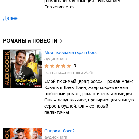
романтическая комедия. "Внимание!
Разыскивается …
Далее
РОМАНЫ и ПОВЕСТИ
Мой любимый (враг) босс
аудиокнига
5
Год написания книги
2026
«Мой любимый (враг) босс» – роман Алекс
Коваль и Ланы Вайн, жанр современный
любовный роман, романтическая комедия.
Она – девушка-хаос, презирающая унылую
серость будней. Он – ее новый
педантичны…
Спорим, босс?
аудиокнига