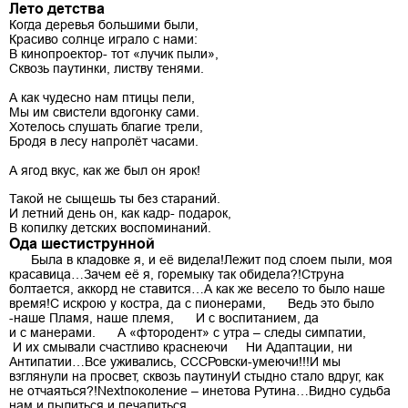
Лето детства
Когда деревья большими были,
Красиво солнце играло с нами:
В кинопроектор- тот «лучик пыли»,
Сквозь паутинки, листву тенями.
А как чудесно нам птицы пели,
Мы им свистели вдогонку сами.
Хотелось слушать благие трели,
Бродя в лесу напролёт часами.
А ягод вкус, как же был он ярок!
Такой не сыщешь ты без стараний.
И летний день он, как кадр- подарок,
В копилку детских воспоминаний.
Ода шестиструнной
Была в кладовке я, и её видела!Лежит под слоем пыли, моя
красавица…Зачем её я, горемыку так обидела?!Струна
болтается, аккорд не ставится…А как же весело то было наше
время!С искрою у костра, да с пионерами, Ведь это было
-наше Пламя, наше племя, И с воспитанием, да
и с манерами. А «фтородент» с утра – следы симпатии,
И их смывали счастливо краснеючи Ни Адаптации, ни
Антипатии…Все уживались, СССРовски-умеючи!!!И мы
взглянули на просвет, сквозь паутинуИ стыдно стало вдруг, как
не отчаяться?!Nextпоколение – инетова Рутина…Видно судьба
нам и пылиться и печалиться.