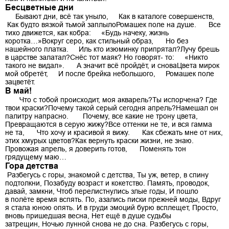
Бесцветные дни
Бывают дни, всё так уныло, Как в каталоге совершенств,
Как будто вязкой тьмой заплылоРомашек поле на душе. Все
тихо движется, как кобра: «Будь начеку, жизнь
коротка…»Вокруг серо, как стильный образ, Но без
нашейного платка. Иль кто изюминку припрятал?Лучу брешь
в царстве залатал?Снёс тот маяк? Но говорят- то: «Никто
такого не видал». А значит всё пройдёт, и сноваЦвета мирок
мой обретёт, И после брейка небольшого, Ромашек поле
зацветёт.
В май!
Что с тобой происходит, моя акварель?Ты испорчена? Где
твои краски?Почему такой серый сегодня апрель?Намешал он
палитру напрасно. Почему, все какие не трону цвета,
Превращаются в серую жижу?Все оттенки не те, и вся гамма
не та, Что хочу и красивой я вижу. Как сбежать мне от них,
этих хмурых цветов?Как вернуть краски жизни, не знаю.
Провожая апрель, я доверить готов, Поменять тон
грядущему маю…
Гора детства
Разбегусь с горы, знакомой с детства, Ты уж, ветер, в спину
подтолкни, Позабуду возраст и кокетство. Память, проводок,
давай, замкни, Чтоб перелистнулись злые годы, И пошло
в полёте время вспять. По, азались писки прежней моды, Вдруг
я стала юною опять. И в груди эмоций бурю всплещет, Просто,
вновь пришедшая весна, Нет ещё в душе судьбы
затрещин, Ночью лунной снова не до сна. Разбегусь с горы,