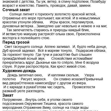
знакомой с детства, Ты уж, ветер, в спину подтолкни, Позабуду
возраст и кокетство. Память, проводок, давай, замкни.
Сочный закат
Солнце липнет к горизонту золотисто красной мглой,
Отраженье его море протыкает, как иглой. И в немыслимых
красотах утонули облака, Игры красок, перламутров,
дуновенья ветерка…Замедляю шаг невольно и немею я на миг,
Так запечатлеть стараюсь я природы каждый блик,
И ветвистую макушку растрясёт ольха свою, Преисполнена
восторга я полнейшего стою.
Перед грозой
Свет гаснущего солнца Аллею заливал. И, будто неба донце,
Дуб кроной задевал. Всё в мареве тонуло, Подкрасив облака,
За горизонт тянуло Где тучи и раскатУже был слышен
громаДалёкий ясный звук. Спокойствия истомаВмиг
прекратилась вдруг. Дыханье как-то спёрло, Мне б воздуха
струю. Я руки распростёрла, Как крест живой стою.
Художник-дождь
Дождь запятнал окно, И каплями скользя, Узора
полотно Рисует, морося. Он славно исказилПривычный
вид двораОттенков намесилДруг с другом из вчера.
И с каркаде в рукахГотова час сидеть, Промозглости
размахВ уюте разглядеть.
Закат
Погружение…Внутрь себя, в уголки своего
подсознания.Окружение:Тишина, красота самого
мироздания.Отражение.Вижу, солнце на глади воды