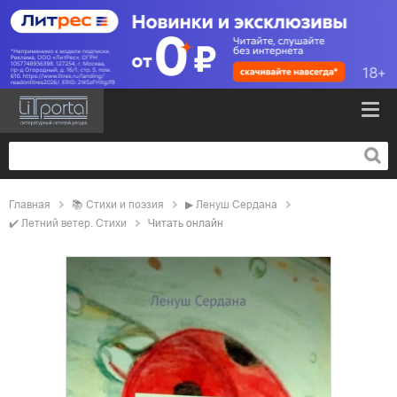
Главная
📚
стихи и поэзия
▶
Ленуш Сердана
✔️
Летний ветер. Стихи
Читать онлайн