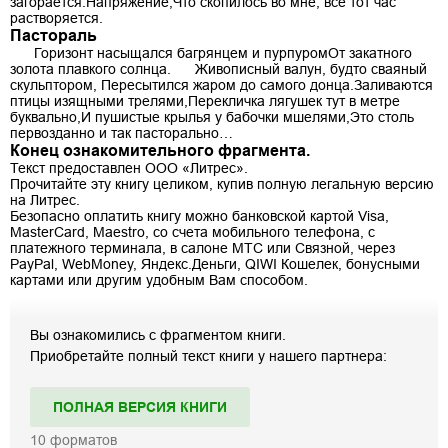
загорается.Напряжение,Что скопилось во мне, всё тот час
растворяется.
Пастораль
Горизонт насыщался багрянцем и пурпуромОт закатного
золота плавкого солнца. Живописный валун, будто сваяный
скульптором, Пересытился жаром до самого донца.Заливаются
птицы изящными трелями,Перекличка лягушек тут в метре
буквально,И пушистые крылья у бабочки мшелями,Это столь
первозданно и так пасторально…
Конец ознакомительного фрагмента.
Текст предоставлен ООО «Литрес».
Прочитайте эту книгу целиком, купив полную легальную версию
на Литрес.
Безопасно оплатить книгу можно банковской картой Visa,
MasterCard, Maestro, со счета мобильного телефона, с
платежного терминала, в салоне МТС или Связной, через
PayPal, WebMoney, Яндекс.Деньги, QIWI Кошелек, бонусными
картами или другим удобным Вам способом.
Вы ознакомились с фрагментом книги.
Приобретайте полный текст книги у нашего партнера:
ПОЛНАЯ ВЕРСИЯ КНИГИ
10
форматов