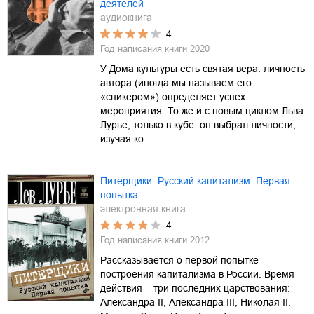
деятелей
аудиокнига
4
Год написания книги
2020
У Дома культуры есть святая вера: личность
автора (иногда мы называем его
«спикером») определяет успех
мероприятия. То же и с новым циклом Льва
Лурье, только в кубе: он выбрал личности,
изучая ко…
Питерщики. Русский капитализм. Первая
попытка
электронная книга
4
Год написания книги
2012
Рассказывается о первой попытке
построения капитализма в России. Время
действия – три последних царствования:
Александра II, Александра III, Николая II.