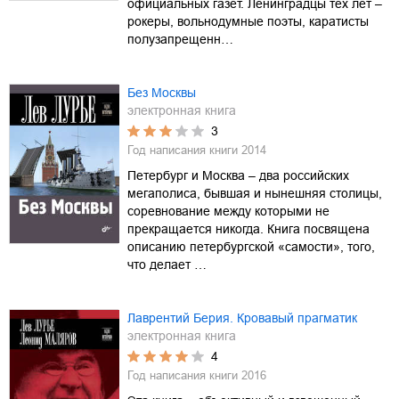
официальных газет. Ленинградцы тех лет –
рокеры, вольнодумные поэты, каратисты
полузапрещенн…
Без Москвы
электронная книга
3
Год написания книги
2014
Петербург и Москва – два российских
мегаполиса, бывшая и нынешняя столицы,
соревнование между которыми не
прекращается никогда. Книга посвящена
описанию петербургской «самости», того,
что делает …
Лаврентий Берия. Кровавый прагматик
электронная книга
4
Год написания книги
2016