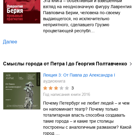
Эта книга – объективный и взвешенный
взгляд на неоднозначную фигуру Лаврентия
Павловича Берии, человека по-своему
выдающегося, но исключительно
неприятного, сделавшего Грузию
процветающей республ…
Далее
Смыслы города от Петра I до Георгия Полтавченко
Лекция 3: От Павла до Александра I
аудиокнига
3
Год написания книги
2016
Почему Петербург не любит людей – и чем
он напоминает театр? Почему только
тоталитарная власть способна создавать
такие города – и какие три столицы
построены с аналогичным размахом? Какой
город …