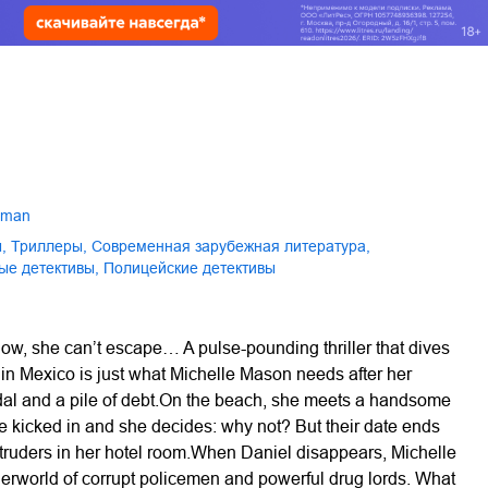
ckman
ы
,
триллеры
,
современная зарубежная литература
,
ые детективы
,
полицейские детективы
ow, she can’t escape… A pulse-pounding thriller that dives
 in Mexico is just what Michelle Mason needs after her
dal and a pile of debt.On the beach, she meets a handsome
e kicked in and she decides: why not? But their date ends
ntruders in her hotel room.When Daniel disappears, Michelle
erworld of corrupt policemen and powerful drug lords. What