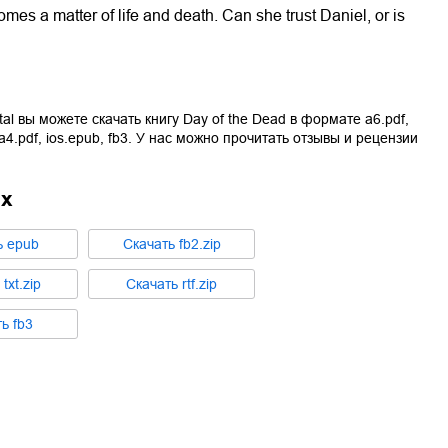
s a matter of life and death. Can she trust Daniel, or is
tal вы можете скачать книгу
Day of the Dead
в формате
a6.pdf
,
a4.pdf
,
ios.epub
,
fb3
. У нас можно прочитать отзывы и рецензии
ах
ь
epub
Cкачать
fb2.zip
ь
txt.zip
Cкачать
rtf.zip
ть
fb3