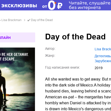
▶
Lisa Brackman
✔️
Day of the Dead
Day of the Dead
НЛАЙН
Автор:
Lisa Bra
Жанр:
детектив
зарубежн
Год написания книги:
2019
All she wanted was to get away. But n
into the dark side of Mexico.A holiday
husband dies, leaving behind a scan
American ex-pat – the margaritas hav
horribly when Daniel is attacked by i
is drawn into Mexico's dangerous und