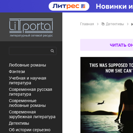
Главная
📚
детективы
ЧИТАТЬ О
любовные романы
фэнтези
учебная и научная
литература
современная русская
литература
современные
любовные романы
современная
зарубежная литература
детективы
об истории серьезно