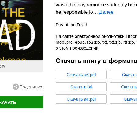
was a holiday romance suddenly become
he responsible fo…
Далее
Day of the Dead
На сайте электронной библиотеки Litpor
mobi.prc
,
epub
,
fb2.zip
,
txt
,
txt.zip
,
rtf.zip
,
о этом произведении.
Скачать книгу в формат
еку
Cкачать
a6.pdf
Cкачат
Поделиться
Cкачать
txt
Cкачат
Cкачать
a4.pdf
Cкача
КАЧАТЬ