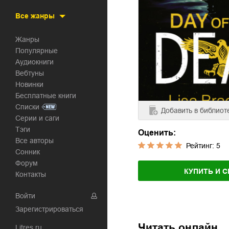
Все жанры
Жанры
Популярные
Аудиокниги
Вебтуны
Новинки
Бесплатные книги
Списки
Добавить
в библиот
Серии и саги
Тэги
Оценить:
Все авторы
Рейтинг:
5
Сонник
Форум
КУПИТЬ И С
Контакты
Войти
Зарегистрироваться
Читать онлайн
Litres.ru