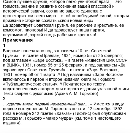
Самое лучшее оружие, которое легко уничтожит врага, – это
грамота, знание и развитие сознания вашей классовой и
исторической задачи, сознание вашего единства с
пролетариатом всего мира – с той непобедимой силой, которая
призвана историей создать «свой новый мир».
Да здравствует Советская Грузия, её рабочие и крестьяне, её
комсомол, пионеры! И да здравствует наша партия,
неутомимый, зоркий вождь рабочих и крестьян!
Примечания
1
Впервые напечатано под заглавием «10 лет Советской
Грузии» – в газете «Правда», 1931, номер 55 от 25 февраля;
под заглавием «Заре Востока» – в газете «Известия ЦИК СССР
и ВЦИК», 1931, номер 55 от 25 февраля, и под заглавием «Да
здравствует Советская Грузия!» – в газете «Заря Востока»,
1931, номер 58 от 1 марта. // Под названием «Заре Востока»
включалось в первое и второе издания книги М. Горького
«Публицистические статьи». // Печатается по тексту,
подготовленному автором для второго издания указанной книги.
Текст сверен с рукописью (Архив А. М. Горького)
2
…сделан мною первый неуверенный шаг…
– Имеется в виду
первое выступление М. Горького в печати: 12 сентября 1892
года в номере 242 газеты «Кавказ» (Тифлис) был опубликован
рассказ М. Горького «Макар Чудра» (см. томе 1 настоящего
издания).