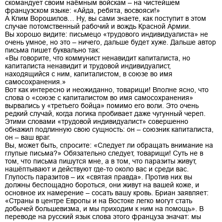
скомандует своим наёмным войскам – на чистейшем
французском языке: «Айда, ребята, восвояси!»
А Клим Ворошилов… Ну, вы сами знаете, как поступит в этом
случае потомственный рабочий и вождь Красной Армии.
Вы хорошо видите: письмецо «трудового индивидуалиста» не
очень умное, но это – ничего, дальше будет хуже. Дальше автор
письма пишет буквально так:
«Вы говорите, что коммунист ненавидит капиталиста, но
капиталиста ненавидит и трудовой индивидуалист,
находящийся с ним, капиталистом, в союзе во имя
самосохранения.»
Вот как интересно и неожиданно, товарищи! Вполне ясно, что
слова о «союзе с капиталистом во имя самосохранения»
вырвались у «третьего бойца» помимо его воли. Это очень
редкий случай, когда логика пробивает даже чугунный череп.
Этими словами «трудовой индивидуалист» совершенно
обнажил подлинную свою сущность: он – союзник капиталиста,
он – ваш враг.
Вы, может быть, спросите: «Следует ли обращать внимание на
глупые письма?» Обязательно следует, товарищи! Суть не в
том, что письма пишутся мне, а в том, что паразиты живут,
нашёптывают и действуют где-то около вас и среди вас.
Глупость паразитов – их «святая правда». Против них вы
должны беспощадно бороться, они живут на вашей коже, и
основное их намерение – сосать вашу кровь. Бриан заявляет:
«Страны в центре Европы и на Востоке легко могут стать
добычей большевизма, и мы приходим к ним на помощь». В
переводе на русский язык слова этого француза значат: мы