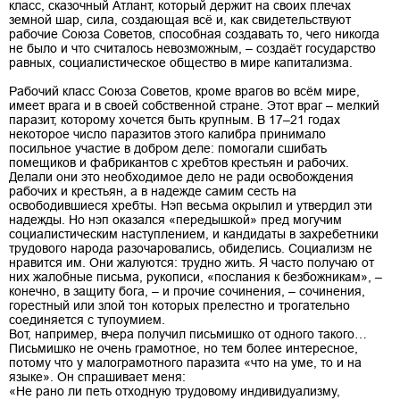
класс, сказочный Атлант, который держит на своих плечах
земной шар, сила, создающая всё и, как свидетельствуют
рабочие Союза Советов, способная создавать то, чего никогда
не было и что считалось невозможным, – создаёт государство
равных, социалистическое общество в мире капитализма.
Рабочий класс Союза Советов, кроме врагов во всём мире,
имеет врага и в своей собственной стране. Этот враг – мелкий
паразит, которому хочется быть крупным. В 17–21 годах
некоторое число паразитов этого калибра принимало
посильное участие в добром деле: помогали сшибать
помещиков и фабрикантов с хребтов крестьян и рабочих.
Делали они это необходимое дело не ради освобождения
рабочих и крестьян, а в надежде самим сесть на
освободившиеся хребты. Нэп весьма окрылил и утвердил эти
надежды. Но нэп оказался «передышкой» пред могучим
социалистическим наступлением, и кандидаты в захребетники
трудового народа разочаровались, обиделись. Социализм не
нравится им. Они жалуются: трудно жить. Я часто получаю от
них жалобные письма, рукописи, «послания к безбожникам», –
конечно, в защиту бога, – и прочие сочинения, – сочинения,
горестный или злой тон которых прелестно и трогательно
соединяется с тупоумием.
Вот, например, вчера получил письмишко от одного такого…
Письмишко не очень грамотное, но тем более интересное,
потому что у малограмотного паразита «что на уме, то и на
языке». Он спрашивает меня:
«Не рано ли петь отходную трудовому индивидуализму,