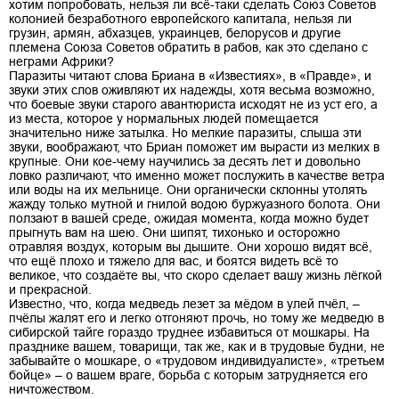
хотим попробовать, нельзя ли всё-таки сделать Союз Советов
колонией безработного европейского капитала, нельзя ли
грузин, армян, абхазцев, украинцев, белорусов и другие
племена Союза Советов обратить в рабов, как это сделано с
неграми Африки?
Паразиты читают слова Бриана в «Известиях», в «Правде», и
звуки этих слов оживляют их надежды, хотя весьма возможно,
что боевые звуки старого авантюриста исходят не из уст его, а
из места, которое у нормальных людей помещается
значительно ниже затылка. Но мелкие паразиты, слыша эти
звуки, воображают, что Бриан поможет им вырасти из мелких в
крупные. Они кое-чему научились за десять лет и довольно
ловко различают, что именно может послужить в качестве ветра
или воды на их мельнице. Они органически склонны утолять
жажду только мутной и гнилой водою буржуазного болота. Они
ползают в вашей среде, ожидая момента, когда можно будет
прыгнуть вам на шею. Они шипят, тихонько и осторожно
отравляя воздух, которым вы дышите. Они хорошо видят всё,
что ещё плохо и тяжело для вас, и боятся видеть всё то
великое, что создаёте вы, что скоро сделает вашу жизнь лёгкой
и прекрасной.
Известно, что, когда медведь лезет за мёдом в улей пчёл, –
пчёлы жалят его и легко отгоняют прочь, но тому же медведю в
сибирской тайге гораздо труднее избавиться от мошкары. На
празднике вашем, товарищи, так же, как и в трудовые будни, не
забывайте о мошкаре, о «трудовом индивидуалисте», «третьем
бойце» – о вашем враге, борьба с которым затрудняется его
ничтожеством.