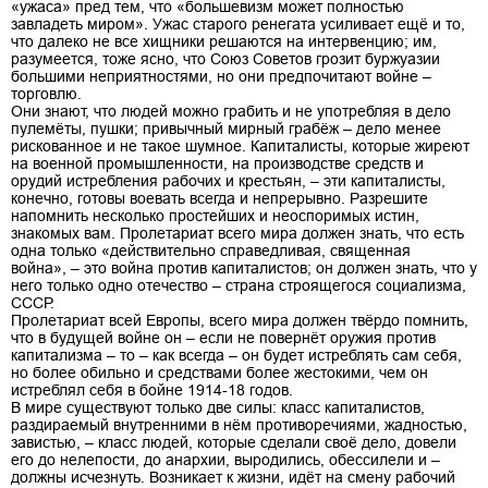
«ужаса» пред тем, что «большевизм может полностью
завладеть миром». Ужас старого ренегата усиливает ещё и то,
что далеко не все хищники решаются на интервенцию; им,
разумеется, тоже ясно, что Союз Советов грозит буржуазии
большими неприятностями, но они предпочитают войне –
торговлю.
Они знают, что людей можно грабить и не употребляя в дело
пулемёты, пушки; привычный мирный грабёж – дело менее
рискованное и не такое шумное. Капиталисты, которые жиреют
на военной промышленности, на производстве средств и
орудий истребления рабочих и крестьян, – эти капиталисты,
конечно, готовы воевать всегда и непрерывно. Разрешите
напомнить несколько простейших и неоспоримых истин,
знакомых вам. Пролетариат всего мира должен знать, что есть
одна только «действительно справедливая, священная
война», – это война против капиталистов; он должен знать, что у
него только одно отечество – страна строящегося социализма,
СССР.
Пролетариат всей Европы, всего мира должен твёрдо помнить,
что в будущей войне он – если не повернёт оружия против
капитализма – то – как всегда – он будет истреблять сам себя,
но более обильно и средствами более жестокими, чем он
истреблял себя в бойне 1914-18 годов.
В мире существуют только две силы: класс капиталистов,
раздираемый внутренними в нём противоречиями, жадностью,
завистью, – класс людей, которые сделали своё дело, довели
его до нелепости, до анархии, выродились, обессилели и –
должны исчезнуть. Возникает к жизни, идёт на смену рабочий