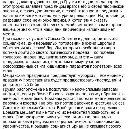
на празднике трудового народа Грузии в те дни, когда народ
этот грозно заявляет пред лицом врагов его о своей творческой
энергии, о своих достижениях, о своей готовности продолжать
начатое им великое дело культурной революции. Но, товарищи,
разрешая себе немножко лирики, я хотел этим сказать
несколько слов о моей неиссякаемой симпатии к вам и стране
вашей. Я знаю, что в наши дни лирическим излияниям нет
места.
Дни сказочных успехов Союза Советов в деле строительства
социализма, дни небывалых потрясений в жизни Европы и
обострения классовой борьбы, которая неизбежно и скоро
должна дойти до своего логического предела – до победы
трудового народа над капитализмом, дни эти – канун
грандиозного праздника, в котором примут участие
освобождённые от ига хищников и паразитов пролетарии всех
стран.
Мещанским праздникам предшествует «уборка» – всемирному
празднику пролетариата будет предшествовать «последний и
решительный бой».
Грузия расположена на подступах к неисчислимым запасам
нефти, и, если рабочие Европы вовремя не возьмут Брианов за
шиворот, может быть, Брианам удастся погнать миллионы своих
рабочих и крестьян на бойню против рабочих и крестьян Союза
Социалистических Советов. Вообще наши враги не дремлют.
Дремать мешает им не только их ненасытная жадность, но и
страх. Они прекрасно видят успехи пятилетки, они видят
поразительные результаты социалистического соревнования,
ударничества, и бывший социалист Бриан не скрывает своего