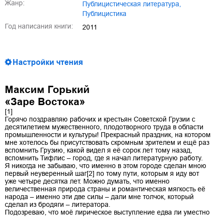
Жанр:
публицистическая литература
,
публицистика
Год написания книги:
2011
Настройки чтения
Максим Горький
«Заре Востока»
[1]
Горячо поздравляю рабочих и крестьян Советской Грузии с
десятилетием мужественного, плодотворного труда в области
промышленности и культуры! Прекрасный праздник, на котором
мне хотелось бы присутствовать скромным зрителем и ещё раз
вспомнить Грузию, какой видел я её сорок лет тому назад,
вспомнить Тифлис – город, где я начал литературную работу.
Я никогда не забываю, что именно в этом городе сделан мною
первый неуверенный шаг[2] по тому пути, которым я иду вот
уже четыре десятка лет. Можно думать, что именно
величественная природа страны и романтическая мягкость её
народа – именно эти две силы – дали мне толчок, который
сделал из бродяги – литератора.
Подозреваю, что моё лирическое выступление едва ли уместно