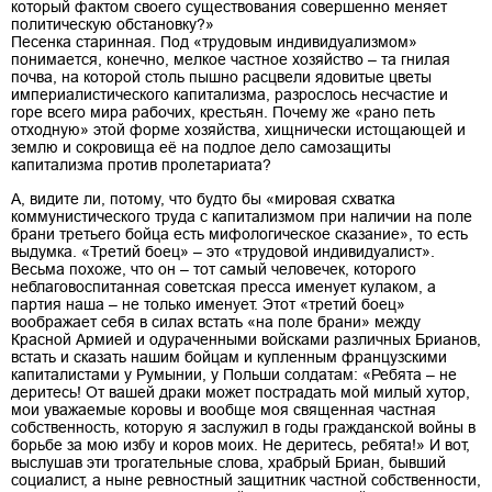
который фактом своего существования совершенно меняет
политическую обстановку?»
Песенка старинная. Под «трудовым индивидуализмом»
понимается, конечно, мелкое частное хозяйство – та гнилая
почва, на которой столь пышно расцвели ядовитые цветы
империалистического капитализма, разрослось несчастие и
горе всего мира рабочих, крестьян. Почему же «рано петь
отходную» этой форме хозяйства, хищнически истощающей и
землю и сокровища её на подлое дело самозащиты
капитализма против пролетариата?
А, видите ли, потому, что будто бы «мировая схватка
коммунистического труда с капитализмом при наличии на поле
брани третьего бойца есть мифологическое сказание», то есть
выдумка. «Третий боец» – это «трудовой индивидуалист».
Весьма похоже, что он – тот самый человечек, которого
неблаговоспитанная советская пресса именует кулаком, а
партия наша – не только именует. Этот «третий боец»
воображает себя в силах встать «на поле брани» между
Красной Армией и одураченными войсками различных Брианов,
встать и сказать нашим бойцам и купленным французскими
капиталистами у Румынии, у Польши солдатам: «Ребята – не
деритесь! От вашей драки может пострадать мой милый хутор,
мои уважаемые коровы и вообще моя священная частная
собственность, которую я заслужил в годы гражданской войны в
борьбе за мою избу и коров моих. Не деритесь, ребята!» И вот,
выслушав эти трогательные слова, храбрый Бриан, бывший
социалист, а ныне ревностный защитник частной собственности,