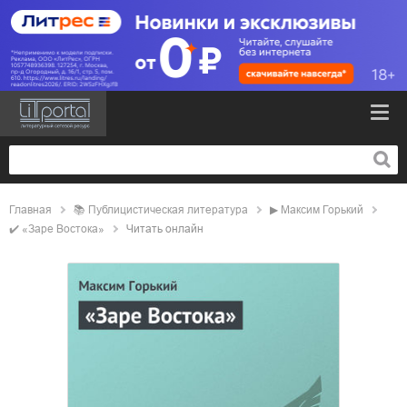
Главная
📚
публицистическая литература
▶
Максим Горький
✔️
«Заре Востока»
Читать онлайн