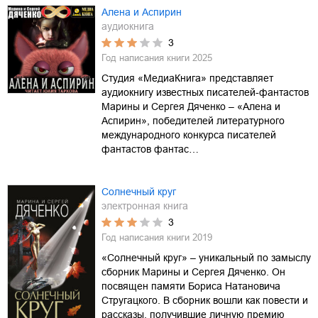
Алена и Аспирин
аудиокнига
3
Год написания книги
2025
Студия «МедиаКнига» представляет
аудиокнигу известных писателей-фантастов
Марины и Сергея Дяченко – «Алена и
Аспирин», победителей литературного
международного конкурса писателей
фантастов фантас…
Солнечный круг
электронная книга
3
Год написания книги
2019
«Солнечный круг» – уникальный по замыслу
сборник Марины и Сергея Дяченко. Он
посвящен памяти Бориса Натановича
Стругацкого. В сборник вошли как повести и
рассказы, получившие личную премию