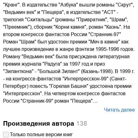
"Кранг". В издательстве "Азбука" вышли романы "Скрут",
"Ведьмин век" и "Пещера", в издательстве "АСТ" -
трилогия "Скитальцы" (романы "Привратник", "Шрам",
"Преемник"), сборник "Корни камня", роман "Казнь". На
втором конгрессе фантастов России "Странник-97"
Роман "Шрам" был удостоен премии "Меч в камне" как
лучшее произведение в жанре фэнтези 1995-1996 годов.
Роману "Ведьмин век" была присуждена литературная
премия журнала "Радуга" за 1997 год и приз
"Зиланткона" - "Большой Зилант" (Казань-1998). В 1999 г.
- на конгрессе фантастов "Интерпресскон-99" (Санкт-
Петербург) повесть "Горелая Башня" удостоена премии
"Интерпресскон". На четвертом конгрессе фантастов
России "Странник-99" роман "Пещера"…
Читать далее
Произведения автора
138
Только полные версии книг