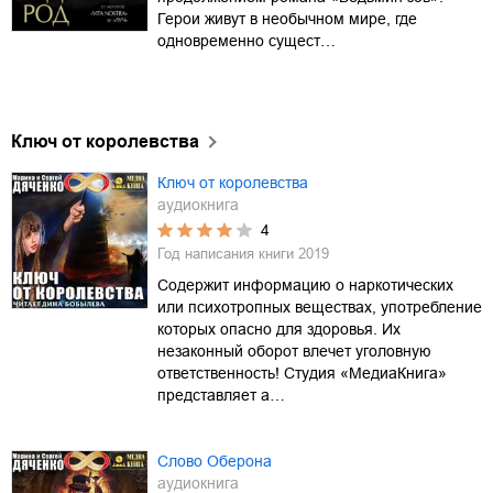
Герои живут в необычном мире, где
одновременно сущест…
Ключ от королевства
Ключ от королевства
аудиокнига
4
Год написания книги
2019
Содержит информацию о наркотических
или психотропных веществах, употребление
которых опасно для здоровья. Их
незаконный оборот влечет уголовную
ответственность! Студия «МедиаКнига»
представляет а…
Слово Оберона
аудиокнига