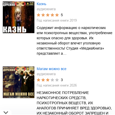
Казнь
аудиокнига
5
Год написания книги
2019
Содержит информацию о наркотических
или психотропных веществах, употребление
которых опасно для здоровья. Их
незаконный оборот влечет уголовную
ответственность! Студия «МедиаКнига»
представляет а…
Магам можно все
аудиокнига
3
Год написания книги
2026
НЕЗАКОННОЕ ПОТРЕБЛЕНИЕ
НАРКОТИЧЕСКИХ СРЕДСТВ,
ПСИХОТРОПНЫХ ВЕЩЕСТВ, ИХ
АНАЛОГОВ ПРИЧИНЯЕТ ВРЕД ЗДОРОВЬЮ,
ИХ НЕЗАКОННЫЙ ОБОРОТ ЗАПРЕЩЕН И