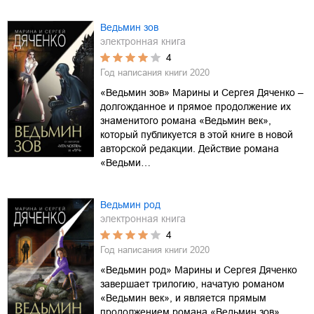
Ведьмин зов
электронная книга
4
Год написания книги
2020
«Ведьмин зов» Марины и Сергея Дяченко –
долгожданное и прямое продолжение их
знаменитого романа «Ведьмин век»,
который публикуется в этой книге в новой
авторской редакции. Действие романа
«Ведьми…
Ведьмин род
электронная книга
4
Год написания книги
2020
«Ведьмин род» Марины и Сергея Дяченко
завершает трилогию, начатую романом
«Ведьмин век», и является прямым
продолжением романа «Ведьмин зов».