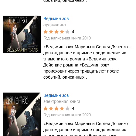
событий, описанных…
Ведьмин зов
аудиокнига
4
Год написания книги
2019
«Ведьмин зов» Марины и Сергея Дяченко –
долгожданное и прямое продолжение их
знаменитого романа «Ведьмин век».
Действие романа «Ведьмин зов»
происходит через тридцать лет после
событий, описанных…
Ведьмин зов
электронная книга
4
Год написания книги
2020
«Ведьмин зов» Марины и Сергея Дяченко –
долгожданное и прямое продолжение их
знаменитого романа «Ведьмин век»,