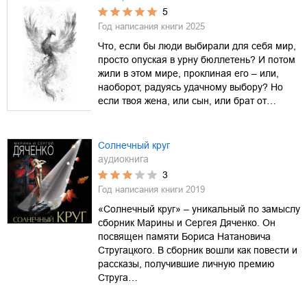
5
Год написания книги
2025
Что, если бы люди выбирали для себя мир,
просто опуская в урну бюллетень? И потом
жили в этом мире, проклиная его – или,
наоборот, радуясь удачному выбору? Но
если твоя жена, или сын, или брат от…
Солнечный круг
аудиокнига
3
Год написания книги
2019
«Солнечный круг» – уникальный по замыслу
сборник Марины и Сергея Дяченко. Он
посвящен памяти Бориса Натановича
Стругацкого. В сборник вошли как повести и
рассказы, получившие личную премию
Струга…