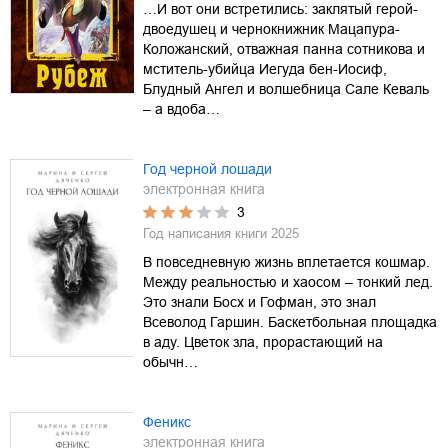
…И вот они встретились: заклятый герой-
двоедушец и чернокнижник Мацапура-
Коложанский, отважная панна сотникова и
мститель-убийца Иегуда бен-Иосиф,
Блудный Ангел и волшебница Сале Кеваль
– а вдоба…
Год черной лошади
электронная книга
3
Год написания книги
2025
В повседневную жизнь вплетается кошмар.
Между реальностью и хаосом – тонкий лед.
Это знали Босх и Гофман, это знал
Всеволод Гаршин. Баскетбольная площадка
в аду. Цветок зла, прорастающий на
обычн…
Феникс
электронная книга