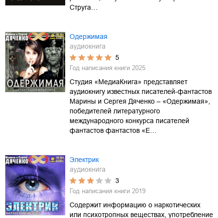
Струга…
Одержимая
аудиокнига
5
Год написания книги
2025
Студия «МедиаКнига» представляет
аудиокнигу известных писателей-фантастов
Марины и Сергея Дяченко – «Одержимая»,
победителей литературного
международного конкурса писателей
фантастов фантастов «Е…
Электрик
аудиокнига
3
Год написания книги
2019
Содержит информацию о наркотических
или психотропных веществах, употребление