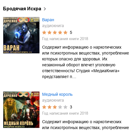
Бродячая Искра
Варан
аудиокнига
5
Год написания книги
2018
Содержит информацию о наркотических
или психотропных веществах, употребление
которых опасно для здоровья. Их
незаконный оборот влечет уголовную
ответственность! Студия «МедиаКнига»
представляет п…
Медный король
аудиокнига
3
Год написания книги
2018
Содержит информацию о наркотических
или психотропных веществах, употребление