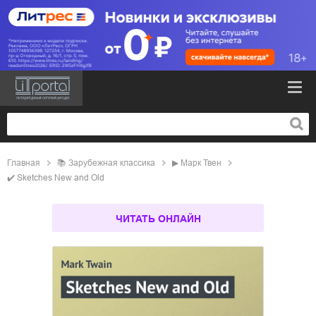
Главная
📚
зарубежная классика
▶
Марк Твен
✔️
Sketches New and Old
ЧИТАТЬ ОНЛАЙН