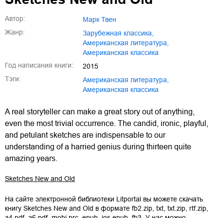
Автор:
Марк Твен
Жанр:
зарубежная классика
,
американская литература
,
американская классика
Год написания книги:
2015
Тэги:
Американская литература
,
Американская классика
A real storyteller can make a great story out of anything,
even the most trivial occurrence. The candid, ironic, playful,
and petulant sketches are indispensable to our
understanding of a harried genius during thirteen quite
amazing years.
Sketches New and Old
На сайте электронной библиотеки Litportal вы можете скачать
книгу
Sketches New and Old
в формате
fb2.zip
,
txt
,
txt.zip
,
rtf.zip
,
a4.pdf
,
a6.pdf
,
mobi.prc
,
epub
,
ios.epub
,
fb3
. У нас можно