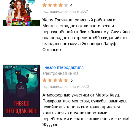
4
Год написания книги
2021
Женя Гречкина, офисный работник из
Москвы, страдает от лишнего веса и
неразделённой любви к бывшему. Случайно
она попадает на тренинг «99 свиданий» от
скандального коуча Элеоноры Ларуф.
Согласно …
Гнездо птеродактиля
электронная книга
5
Год написания книги
2020
Атмосферные ужастики от Марты Кауц.
Подкроватные монстры, суккубы, вампиры,
покойники - теперь вам точно придется
ходить ночью в туалет короткими
перебежками и спать с включенным светом!
Жууутко …