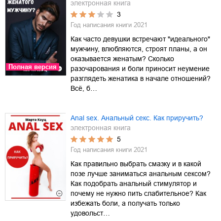
электронная книга
3
Год написания книги
2021
Как часто девушки встречают "идеального"
мужчину, влюбляются, строят планы, а он
оказывается женатым? Сколько
Полная версия
разочарования и боли приносит неумение
разглядеть женатика в начале отношений?
Всё, б…
Anal sex. Анальный секс. Как приручить?
электронная книга
5
Год написания книги
2021
Как правильно выбрать смазку и в какой
позе лучше заниматься анальным сексом?
Как подобрать анальный стимулятор и
почему не нужно пить слабительное? Как
избежать боли, а получать только
удовольст…