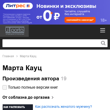
Главная
Марта Кауц
Марта Кауц
Произведения автора
19
Только полные версии книг
От соблазна до оргазма
Как распознать женатого мужчину?