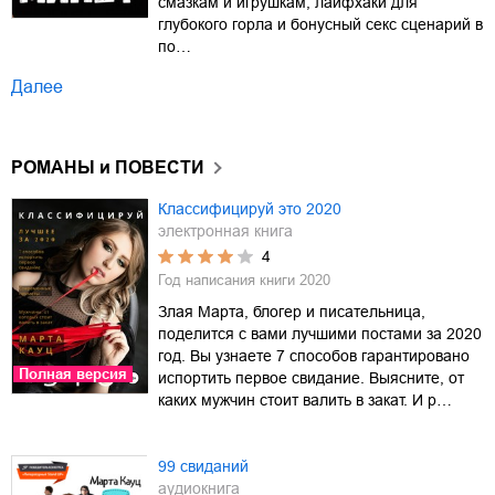
смазкам и игрушкам, лайфхаки для
глубокого горла и бонусный секс сценарий в
по…
Далее
РОМАНЫ и ПОВЕСТИ
Классифицируй это 2020
электронная книга
4
Год написания книги
2020
Злая Марта, блогер и писательница,
поделится с вами лучшими постами за 2020
год. Вы узнаете 7 способов гарантировано
Полная версия
испортить первое свидание. Выясните, от
каких мужчин стоит валить в закат. И р…
99 свиданий
аудиокнига