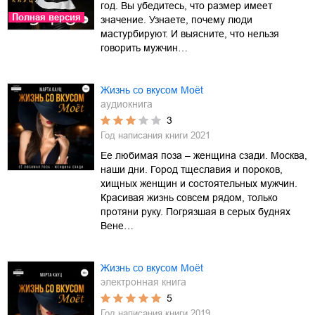
год. Вы убедитесь, что размер имеет
Полная версия
значение. Узнаете, почему люди
мастурбируют. И выясните, что нельзя
говорить мужчин…
Жизнь со вкусом Moёt
аудиокнига
3
Год написания книги
2021
Ее любимая поза – женщина сзади. Москва,
наши дни. Город тщеславия и пороков,
хищных женщин и состоятельных мужчин.
Красивая жизнь совсем рядом, только
протяни руку. Погрязшая в серых буднях
Вене…
Жизнь со вкусом Moёt
электронная книга
5
Год написания книги
2019