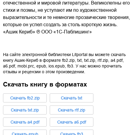
отечественной и мировой литературы. Великолепны его
стихи и поэмы, не уступают им по художественной
выразительности и те немногие прозаические творения,
которые он успел создать за столь короткую жизнь.
«Ашик Кериб» ℗ OOO «1С-Паблишинг»
На сайте электронной библиотеки Litportal вы можете скачать
книгу
Ашик-Кериб
в формате
fb2.zip
,
txt
,
txt.zip
,
rtf.zip
,
a4.pdf
,
a6.pdf
,
mobi.prc
,
epub
,
ios.epub
,
fb3
. У нас можно прочитать
отзывы и рецензии о этом произведении.
Скачать книгу в форматах
Cкачать
fb2.zip
Cкачать
txt
Cкачать
txt.zip
Cкачать
rtf.zip
Cкачать
a4.pdf
Cкачать
a6.pdf
Cкачать
epub
Cкачать
fb3