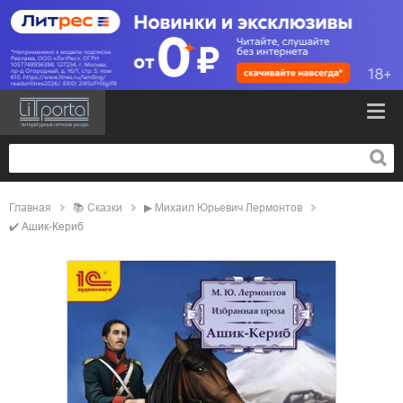
Главная
📚
сказки
▶
Михаил Юрьевич Лермонтов
✔️
Ашик-Кериб