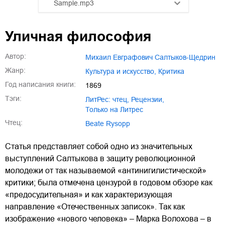
Sample.mp3
01.mp3
25:10
Уличная философия
02.mp3
20:50
Автор:
Михаил Евграфович Салтыков-Щедрин
03.mp3
14:00
Жанр:
культура и искусство
,
критика
Год написания книги:
1869
Тэги:
ЛитРес: чтец
,
рецензии
,
только на Литрес
Чтец:
Beate Rysopp
Статья представляет собой одно из значительных
выступлений Салтыкова в защиту революционной
молодежи от так называемой «антинигилистической»
критики; была отмечена цензурой в годовом обзоре как
«предосудительная» и как характеризующая
направление «Отечественных записок». Так как
изображение «нового человека» – Марка Волохова – в