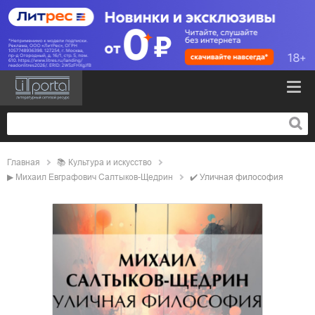
Главная
📚
культура и искусство
▶
Михаил Евграфович Салтыков-Щедрин
✔️
Уличная философия