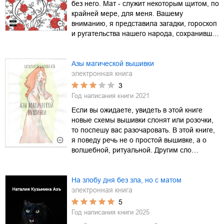
без него. Мат - служит некоторым щитом, по
крайней мере, для меня. Вашему
вниманию, я представила загадки, гороскоп
и ругательства нашего народа, сохранивш…
Азы магической вышивки
электронная книга
3
Год написания книги
2021
Если вы ожидаете, увидеть в этой книге
новые схемы вышивки слонят или розочки,
то поспешу вас разочаровать. В этой книге,
я поведу речь не о простой вышивке, а о
волшебной, ритуальной. Другим сло…
На злобу дня без зла, но с матом
электронная книга
5
Год написания книги
2025