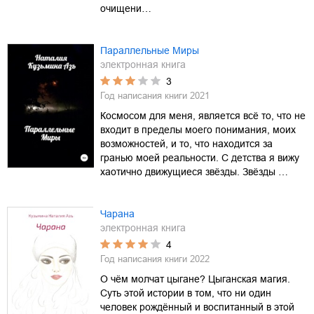
очищени…
Параллельные Миры
электронная книга
3
Год написания книги
2021
Космосом для меня, является всё то, что не
входит в пределы моего понимания, моих
возможностей, и то, что находится за
гранью моей реальности. С детства я вижу
хаотично движущиеся звёзды. Звёзды …
Чарана
электронная книга
4
Год написания книги
2022
О чём молчат цыгане? Цыганская магия.
Суть этой истории в том, что ни один
человек рождённый и воспитанный в этой