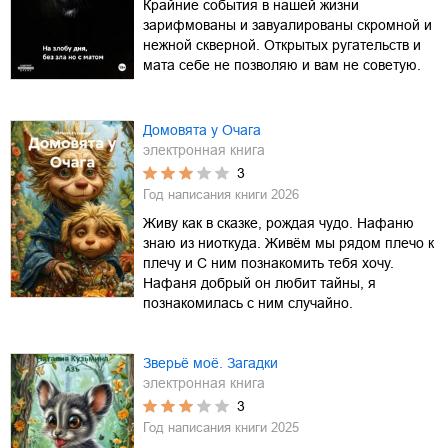
Крайние события в нашей жизни
зарифмованы и завуалированы скромной и
нежной скверной. Открытых ругательств и
мата себе не позволяю и вам не советую.
Домовята у Очага
электронная книга
3
Год написания книги
2026
Живу как в сказке, рождая чудо. Нафаню
знаю из ниоткуда. Живём мы рядом плечо к
плечу и С ним познакомить тебя хочу.
Нафаня добрый он любит тайны, я
познакомилась с ним случайно.
Зверьё моё. Загадки
электронная книга
3
Год написания книги
2025