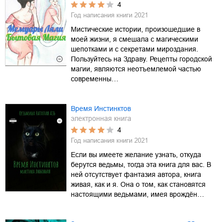
4
Год написания книги
2021
Мистические истории, произошедшие в
моей жизни, я смешала с магическими
шепотками и с секретами мироздания.
Пользуйтесь на Здраву. Рецепты городской
магии, являются неотъемлемой частью
современны…
Время Инстинктов
электронная книга
4
Год написания книги
2021
Если вы имеете желание узнать, откуда
берутся ведьмы, тогда эта книга для вас. В
ней отсутствует фантазия автора, книга
живая, как и я. Она о том, как становятся
настоящими ведьмами, имея врождён…