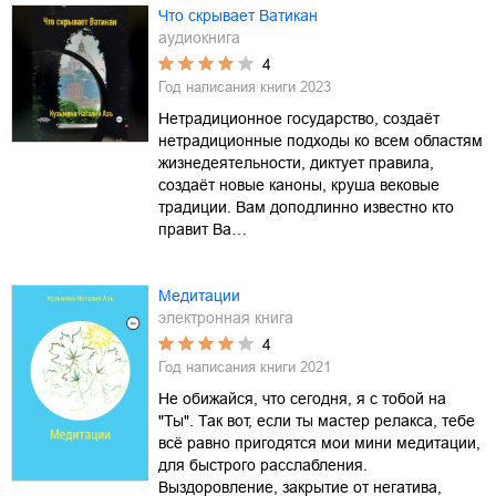
Что скрывает Ватикан
аудиокнига
4
Год написания книги
2023
Нетрадиционное государство, создаёт
нетрадиционные подходы ко всем областям
жизнедеятельности, диктует правила,
создаёт новые каноны, круша вековые
традиции. Вам доподлинно известно кто
правит Ва…
Медитации
электронная книга
4
Год написания книги
2021
Не обижайся, что сегодня, я с тобой на
"Ты". Так вот, если ты мастер релакса, тебе
всё равно пригодятся мои мини медитации,
для быстрого расслабления.
Выздоровление, закрытие от негатива,