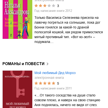
электронная книга
3
Год написания книги
2012
Только Василиса Селезнева присела на
лавочку погреться на солнышке, пока дог
Бонни гонялся за какой-то драной
полосатой кошкой, как рядом примостился
мятый противный тип. «Вот ко-зел!» –
подумала…
РОМАНЫ и ПОВЕСТИ
Мой любимый Дед Мороз
электронная книга
5
Год написания книги
2011
«…От такого соседства на душе стало
совсем плохо, и наверх на свою станцию
Аня поднялась, ничего не видя от слез.