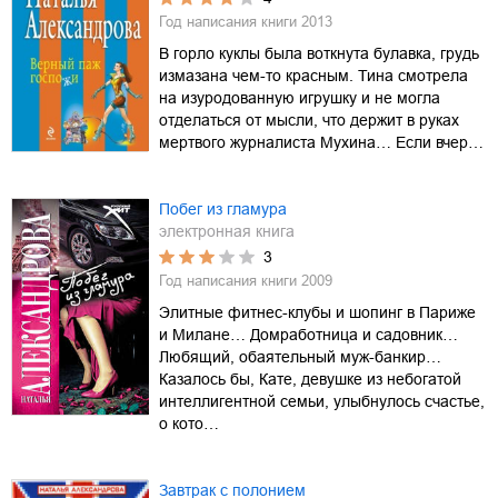
Год написания книги
2013
В горло куклы была воткнута булавка, грудь
измазана чем-то красным. Тина смотрела
на изуродованную игрушку и не могла
отделаться от мысли, что держит в руках
мертвого журналиста Мухина… Если вчер…
Побег из гламура
электронная книга
3
Год написания книги
2009
Элитные фитнес-клубы и шопинг в Париже
и Милане… Домработница и садовник…
Любящий, обаятельный муж-банкир…
Казалось бы, Кате, девушке из небогатой
интеллигентной семьи, улыбнулось счастье,
о кото…
Завтрак с полонием