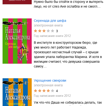
Нужно было бы отойти в сторону и вытереть
лицо, но от слез Аня ослабла и не смогл…
Серенада для шефа
электронная книга
3
Год написания книги
2012
В институте в конструкторском бюро, где
уже много лет работает Надежда,
произошел несчастный случай – с крыши
здания упала лаборантка Марина. И хотя в
милиции считают, что девушка совершила
самоу…
Укрощение свекрови
электронная книга
4
Год написания книги
2012
Уж что-что Даша не собиралась делать, так