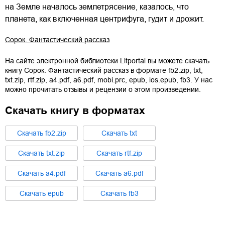
на Земле началось землетрясение, казалось, что
планета, как включенная центрифуга, гудит и дрожит.
Сорок. Фантастический рассказ
На сайте электронной библиотеки Litportal вы можете скачать
книгу
Сорок. Фантастический рассказ
в формате
fb2.zip
,
txt
,
txt.zip
,
rtf.zip
,
a4.pdf
,
a6.pdf
,
mobi.prc
,
epub
,
ios.epub
,
fb3
. У нас
можно прочитать отзывы и рецензии о этом произведении.
Скачать книгу в форматах
Cкачать
fb2.zip
Cкачать
txt
Cкачать
txt.zip
Cкачать
rtf.zip
Cкачать
a4.pdf
Cкачать
a6.pdf
Cкачать
epub
Cкачать
fb3