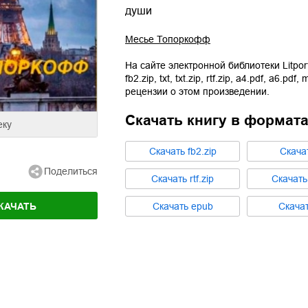
души
Месье Топоркофф
На сайте электронной библиотеки Litpor
fb2.zip
,
txt
,
txt.zip
,
rtf.zip
,
a4.pdf
,
a6.pdf
,
m
рецензии о этом произведении.
Скачать книгу в формат
еку
Cкачать
fb2.zip
Cкача
Поделиться
Cкачать
rtf.zip
Cкачат
КАЧАТЬ
Cкачать
epub
Cкача