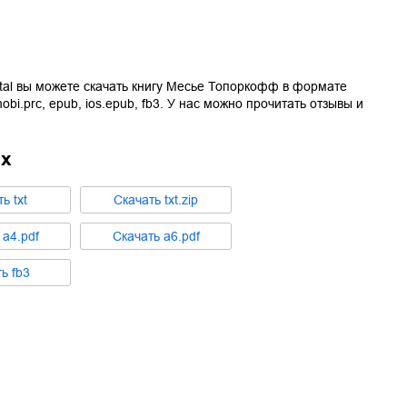
tal вы можете скачать книгу
Месье Топоркофф
в формате
obi.prc
,
epub
,
ios.epub
,
fb3
. У нас можно прочитать отзывы и
ах
ть
txt
Cкачать
txt.zip
ь
a4.pdf
Cкачать
a6.pdf
ть
fb3