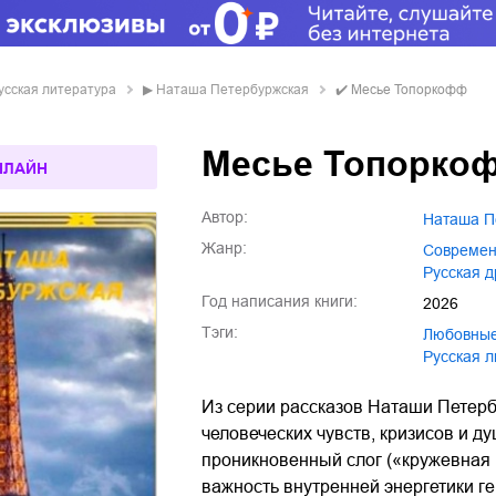
усская литература
▶
Наташа Петербуржская
✔️
Месье Топоркофф
Месье Топорко
НЛАЙН
Автор:
Наташа 
Жанр:
совреме
русская 
Год написания книги:
2026
Тэги:
любовны
русская 
Из серии рассказов Наташи Петерб
человеческих чувств, кризисов и 
проникновенный слог («кружевная пр
важность внутренней энергетики г