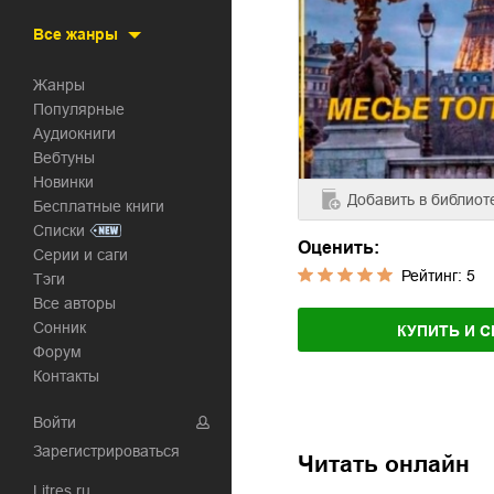
Все жанры
Жанры
Популярные
Аудиокниги
Вебтуны
Новинки
Добавить
в библиот
Бесплатные книги
Списки
Оценить:
Серии и саги
Рейтинг:
5
Тэги
Все авторы
Сонник
КУПИТЬ И С
Форум
Контакты
Войти
Зарегистрироваться
Читать онлайн
Litres.ru