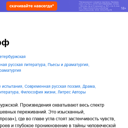
фф
Петербуржская
нная русская литература
,
пьесы и драматургия
,
драматургия
е испытания
,
современная русская поэзия
,
драма
,
литература
,
философия жизни
,
Литрес Авторы
уржской. Произведения охватывают весь спектр
душевных переживаний. Это изысканный,
оза»), где во главе угла стоят застенчивость чувств,
ероев и глубокое проникновение в тайны человеческой