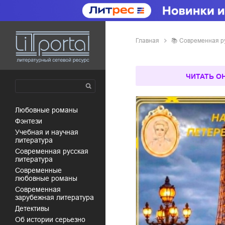
Главная
📚
современная р
ЧИТАТЬ О
любовные романы
фэнтези
учебная и научная
литература
современная русская
литература
современные
любовные романы
современная
зарубежная литература
детективы
об истории серьезно