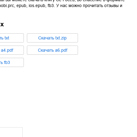
obi.prc
,
epub
,
ios.epub
,
fb3
. У нас можно прочитать отзывы и
ах
ть
txt
Cкачать
txt.zip
ь
a4.pdf
Cкачать
a6.pdf
ть
fb3