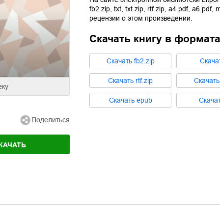
fb2.zip
,
txt
,
txt.zip
,
rtf.zip
,
a4.pdf
,
a6.pdf
,
m
рецензии о этом произведении.
Скачать книгу в формат
Cкачать
fb2.zip
Cкача
Cкачать
rtf.zip
Cкачат
еку
Cкачать
epub
Cкача
Поделиться
КАЧАТЬ