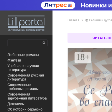
Главная
📚
религия и дух
ЧИТАТЬ О
любовные романы
фэнтези
учебная и научная
литература
современная русская
литература
современные
любовные романы
современная
зарубежная литература
детективы
об истории серьезно