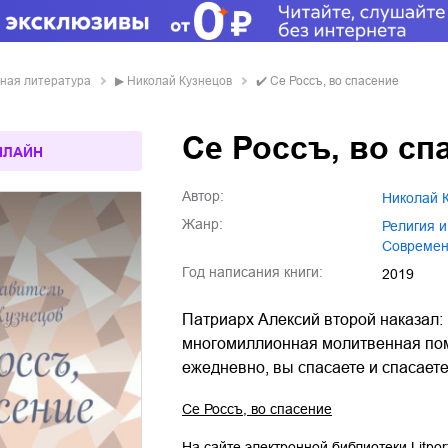
овная литература
▶
Николай Кузнецов
✔️
Се Россъ, во спасение
Се Россъ, во сп
НЛАЙН
Автор:
Николай 
Жанр:
религия 
совреме
Год написания книги:
2019
Патриарх Алексий второй наказал:
многомиллионная молитвенная помо
ежедневно, вы спасаете и спасаете
Се Россъ, во спасение
На сайте электронной библиотеки Litpor