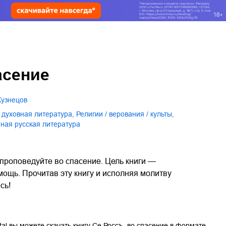
асение
Кузнецов
и духовная литература
,
религии / верования / культы
,
нная русская литература
 проповедуйте во спасение. Цель книги —
щь. Прочитав эту книгу и исполняя молитву
сь!
tal вы можете скачать книгу
Се Россъ, во спасение
в формате