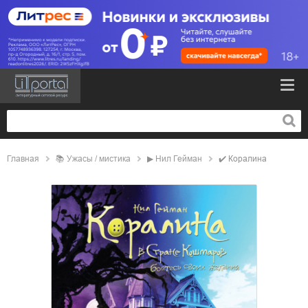
Главная
📚
ужасы / мистика
▶
Нил Гейман
✔️
Коралина