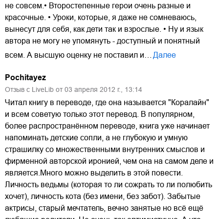
не совсем.• Второстепенные герои очень разные и
красочные. • Уроки, которые, я даже не сомневаюсь,
вынесут для себя, как дети так и взрослые. • Ну и язык
автора не могу не упомянуть - доступный и понятный
всем. А высшую оценку не поставил и…
Далее
Pochitayez
Отзыв с LiveLib от
03
апреля
2012
г.,
13:14
Читал книгу в переводе, где она называется "Коралайн"
и всем советую только этот перевод. В популярном,
более распространённом переводе, книга уже начинает
напоминать детские сопли, а не глубокую и умную
страшилку со множественными внутренних смыслов и
фирменной авторской иронией, чем она на самом деле и
является.Много можно выделить в этой повести.
Личность ведьмы (которая то ли сожрать то ли полюбить
хочет), личность кота (без имени, без забот). Забытые
актрисы, старый мечтатель, вечно занятые но всё ещё