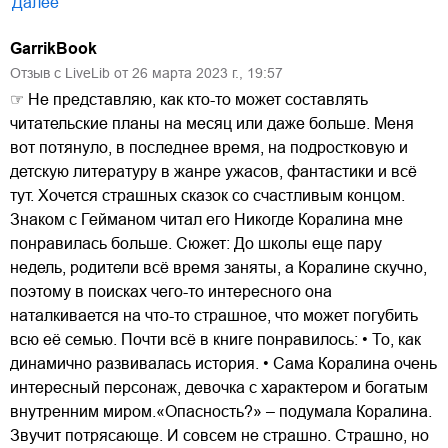
Далее
GarrikBook
Отзыв с LiveLib от
26
марта
2023
г.,
19:57
☞ Не представляю, как кто-то может составлять
читательские планы на месяц или даже больше. Меня
вот потянуло, в последнее время, на подростковую и
детскую литературу в жанре ужасов, фантастики и всё
тут. Хочется страшных сказок со счастливым концом.
Знаком с Гейманом читал его Никогде Коралина мне
понравилась больше. Сюжет: До школы еще пару
недель, родители всё время заняты, а Коралине скучно,
поэтому в поисках чего-то интересного она
наталкивается на что-то страшное, что может погубить
всю её семью. Почти всё в книге понравилось: • То, как
динамично развивалась история. • Сама Коралина очень
интересный персонаж, девочка с характером и богатым
внутренним миром.«Опасность?» – подумала Коралина.
Звучит потрясающе. И совсем не страшно. Страшно, но