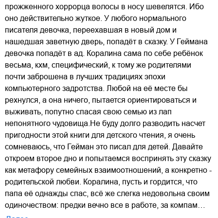
прожженного хоррорца волосы в носу шевелятся. Ибо
оно действительно жуткое. У любого нормального
писателя девочка, переехавшая в новый дом и
нашедшая заветную дверь, попадёт в сказку. У Геймана
девочка попадёт в ад. Коралина сама по себе ребёнок
весьма, кхм, специфический, к тому же родителями
почти заброшена в лучших традициях эпохи
компьютерного задротства. Любой на её месте бы
рехнулся, а она ничего, пытается ориентироваться и
выживать, попутно спасая свою семью из лап
непонятного чудовища.Не буду долго разводить насчет
пригодности этой книги для детского чтения, я очень
сомневаюсь, что Гейман это писал для детей. Давайте
откроем второе дно и попытаемся воспринять эту сказку
как метафору семейных взаимоотношений, а конкретно -
родительской любви. Коралина, пусть и гордится, что
папа её однажды спас, всё же слегка недовольна своим
одиночеством: предки вечно все в работе, за компам…