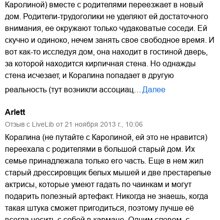
Каролиной) вместе с родителями переезжает в новый
дом. Родители-трудоголики не уделяют ей достаточного
внимания, ее окружают только чудаковатые соседи. Ей
скучно и одиноко, нечем занять свое свободное время. И
вот как-то исследуя дом, она находит в гостиной дверь,
за которой находится кирпичная стена. Но однажды
стена исчезает, и Коралина попадает в другую
реальность (тут возникли ассоциац…
Далее
Arlett
Отзыв с LiveLib от
21
ноября
2013
г.,
10:06
Коралина (не путайте с Каролиной, ей это не нравится)
переехала с родителями в большой старый дом. Их
семье принадлежала только его часть. Еще в нем жил
старый дрессировщик белых мышей и две престарелые
актрисы, которые умеют гадать по чаинкам и могут
подарить полезный артефакт. Никогда не знаешь, когда
такая штука сможет пригодиться, поэтому лучше её
всегда носить с собой в кармане. Одним словом, с