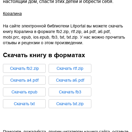
настоящий дом, спасти этих детей и обрести себя.
Коралина
На сайте электронной библиотеки Litportal вы можете скачать
книгу
Коралина
в формате
fb2.zip
,
rtf.zip
,
a4.pdf
,
a6.pdf
,
mobi.prc
,
epub
,
ios.epub
,
fb3
,
txt
,
txt.zip
. У нас можно прочитать
отзывы и рецензии о этом произведении.
Скачать книгу в форматах
Cкачать
fb2.zip
Cкачать
rtf.zip
Cкачать
a4.pdf
Cкачать
a6.pdf
Cкачать
epub
Cкачать
fb3
Cкачать
txt
Cкачать
txt.zip
Помогите, пожалуйста, другим читателям нашего сайта, оставьте