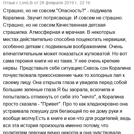
Отзыв с LiveLib от
28
февраля
2019
г.,
22:16
Страшно, но не совсем."Опасность?" - подумала
Коралина. Звучит потрясающе. И совсем не страшно.
Страшно, но не совсем.Качественная детская
страшилка. Атмосферная и мрачная. В некоторых
местах действительно способна пощекотать нервишки,
особенно деткам с подвижным воображением. Очень
впечатлительным может показаться жутковатой. Но вот
сама героиня книги не из таких. У нее очень крепкие
нервы. Представьте себе ситуацию:Сквозь сон Коралина
почувствовала прикосновение чьих-то холодных лап к
своему лицу. Она открыла глаза и увидела перед собой
большие зеленые глаза.Я бы заорала, вскочила и
попыталась отпихнуть от себя это "нечто", а Коралина
просто сказала - "Привет". Про то как хладнокровно она
устраивала ловушку для бегающей по ее дому руки я
вообще молчу.Есть в книге и кое-что для родителей, ведь
вся эта история произошла именно потому, что
родителям девочки вечно некогда и она чувствовала