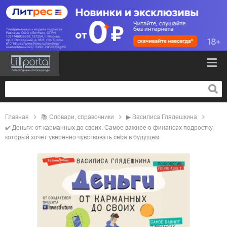
Главная
📚
словари, справочники
▶
Василиса Глядешкина
✔️
Деньги: от карманных до своих. Самое важное о финансах подростку,
который хочет уверенно чувствовать себя в будущем