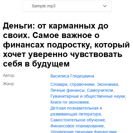
Sample.mp3
01.mp3
25:10
Деньги: от карманных до
02.mp3
20:50
своих. Самое важное о
03.mp3
14:00
финансах подростку, который
хочет уверенно чувствовать
себя в будущем
Автор:
Василиса Глядешкина
Жанр:
словари, справочники
,
экономика
,
личные финансы
,
самоучители
,
гуманитарные и общественные науки
,
книги по экономике
,
детская познавательная и
развивающая литература
,
самостоятельное обучение
,
финансовое планирование
,
управление личными финансами
,