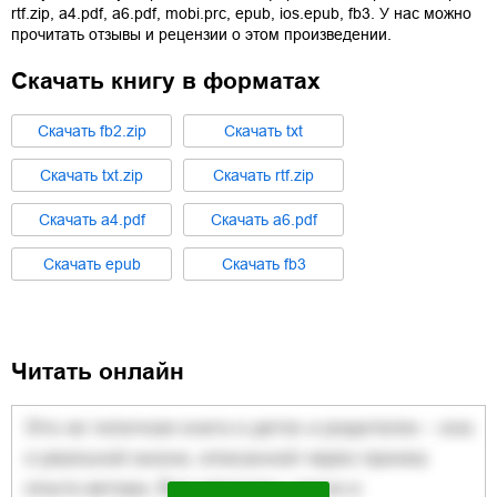
rtf.zip
,
a4.pdf
,
a6.pdf
,
mobi.prc
,
epub
,
ios.epub
,
fb3
. У нас можно
прочитать отзывы и рецензии о этом произведении.
Скачать книгу в форматах
Cкачать
fb2.zip
Cкачать
txt
Cкачать
txt.zip
Cкачать
rtf.zip
Cкачать
a4.pdf
Cкачать
a6.pdf
Cкачать
epub
Cкачать
fb3
Читать онлайн