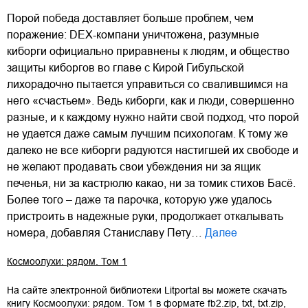
Порой победа доставляет больше проблем, чем
поражение: DEX-компани уничтожена, разумные
киборги официально приравнены к людям, и общество
защиты киборгов во главе с Кирой Гибульской
лихорадочно пытается управиться со свалившимся на
него «счастьем». Ведь киборги, как и люди, совершенно
разные, и к каждому нужно найти свой подход, что порой
не удается даже самым лучшим психологам. К тому же
далеко не все киборги радуются настигшей их свободе и
не желают продавать свои убеждения ни за ящик
печенья, ни за кастрюлю какао, ни за томик стихов Басё.
Более того – даже та парочка, которую уже удалось
пристроить в надежные руки, продолжает откалывать
номера, добавляя Станиславу Пету…
Далее
Космоолухи: рядом. Том 1
На сайте электронной библиотеки Litportal вы можете скачать
книгу
Космоолухи: рядом. Том 1
в формате
fb2.zip
,
txt
,
txt.zip
,