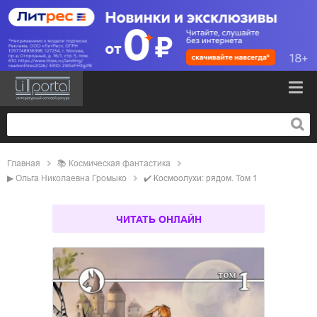
Главная
📚
космическая фантастика
▶
Ольга Николаевна Громыко
✔️
Космоолухи: рядом. Том 1
ЧИТАТЬ ОНЛАЙН