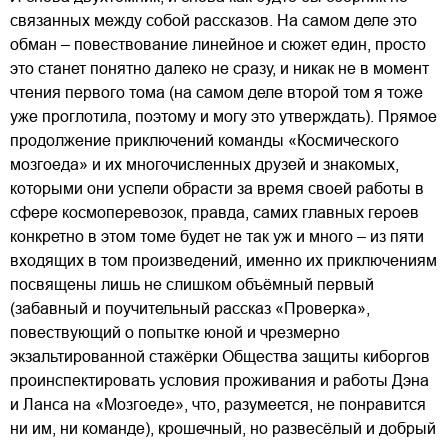
связанных между собой рассказов. На самом деле это
обман – повествование линейное и сюжет един, просто
это станет понятно далеко не сразу, и никак не в момент
чтения первого тома (на самом деле второй том я тоже
уже проглотила, поэтому и могу это утверждать). Прямое
продолжение приключений команды «Космического
мозгоеда» и их многочисленных друзей и знакомых,
которыми они успели обрасти за время своей работы в
сфере космоперевозок, правда, самих главных героев
конкретно в этом томе будет не так уж и много – из пяти
входящих в том произведений, именно их приключениям
посвящены лишь не слишком объёмный первый
(забавный и поучительный рассказ «Проверка»,
повествующий о попытке юной и чрезмерно
экзальтированной стажёрки Общества защиты киборгов
проинспектировать условия проживания и работы Дэна
и Ланса на «Мозгоеде», что, разумеется, не понравится
ни им, ни команде), крошечный, но развесёлый и добрый