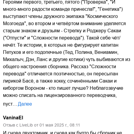
Героями первого, третьего, пятого ("Проверка", "И
много-много радости команде принесла!", "Генетика")
выступают члены дружного экипажа "Космического
Мозгоеда", во втором и четвёртом внимание уделяется
старым знаком и друзьям - Стрелку и Роджеру Сакаи
("Отпусти" и "Сложности перевода"). Такой себе чёт/
нечёт. Те истории, в которых не фигурирует капитан
Петухов и его подопечные (Тед, Полина, Вениамин,
Михалыч, Дэн, Ланс и другие котики) чуть выбиваются из
общего настроения сборника. Рассказ "Сложности
перевода" отличается поэтичностью, он пересыпан
лирикой Басё, а также хокку, сочинёнными Сакаи и
киборгом Вороном - кто пишет лучше? Неблагозвучие
можно списать на лицензированного переводчика,
пуст…
Далее
VaninaEl
Отзыв с LiveLib от
01
мая
2025
г.,
08:11
И снова двухтомник, и снова как будто бы сборник не