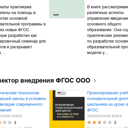
иалы практикума
В книге рассматрива
влены на помощь в
различные аспекты
отке основной
управления введени
овательной программы в
основного общего
иях новых ФГОС.
образования. Она со
кум разработан как
практические рекоме
тировочный семинар для
по разработке основ
гов и раскрывает
образовательной пр
л…
модели у…
вектор внедрения ФГОС ООО
гические технологии
Проектирование учеб
аршей школы в условиях
познавательной деят
визации современного
школьника на уроке в
ования
ФГОС
онная книга
электронная книга
3
3