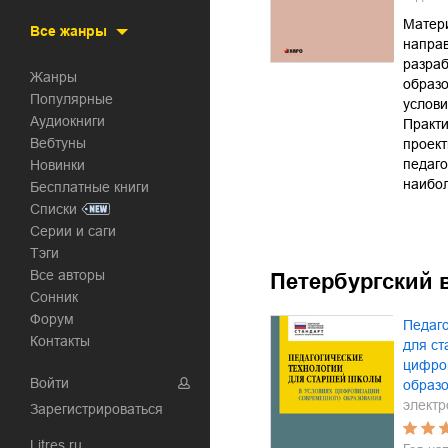
Матер
Все жанры
напра
разраб
Жанры
образ
Популярные
услов
Аудиокниги
Практи
Вебтуны
проек
педаго
Новинки
наибо
Бесплатные книги
Списки
Серии и саги
Тэги
Все авторы
Петербургский 
Сонник
Форум
Педаго
Контакты
для ст
цифро
Войти
образ
электр
Зарегистрироваться
Litres.ru