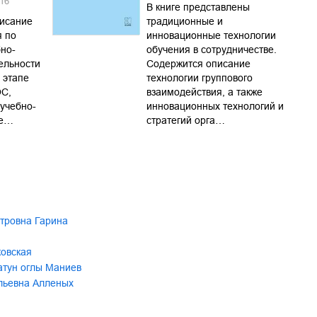
16
В книге представлены
писание
традиционные и
я по
инновационные технологии
но-
обучения в сотрудничестве.
ельности
Содержится описание
 этапе
технологии группового
ОС,
взаимодействия, а также
учебно-
инновационных технологий и
те…
стратегий орга…
тровна Гарина
овская
тун оглы Маниев
льевна Алленых