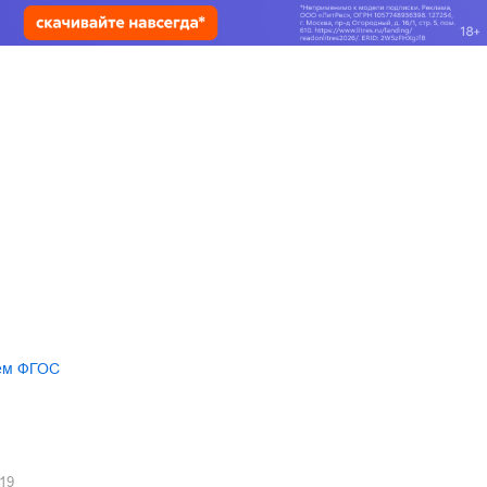
ем ФГОС
19