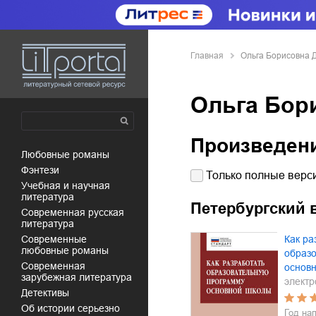
Главная
Ольга Борисовна 
Ольга Бор
Произведен
любовные романы
фэнтези
Только полные верси
учебная и научная
литература
Петербургский 
современная русская
литература
современные
Как ра
любовные романы
образ
современная
основ
зарубежная литература
электр
детективы
об истории серьезно
Год на