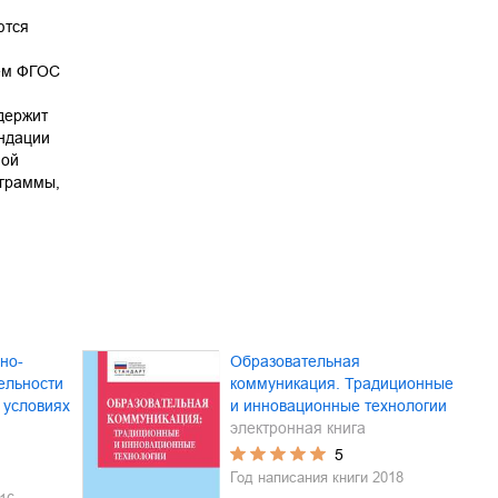
ются
ем ФГОС
держит
ндации
ной
ограммы,
но-
Образовательная
ельности
коммуникация. Традиционные
 условиях
и инновационные технологии
электронная книга
5
Год написания книги
2018