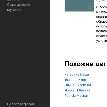
Год на
Стать автором
В посо
MyBook.ru
матери
педаго
образо
испол
педаго
ступен
услов
Похожие ав
Катерина Katze
Tsutomu Kitoh
Элина Лисовская
Ирина Н.Левина
Patricia Macnair
По всем вопросам