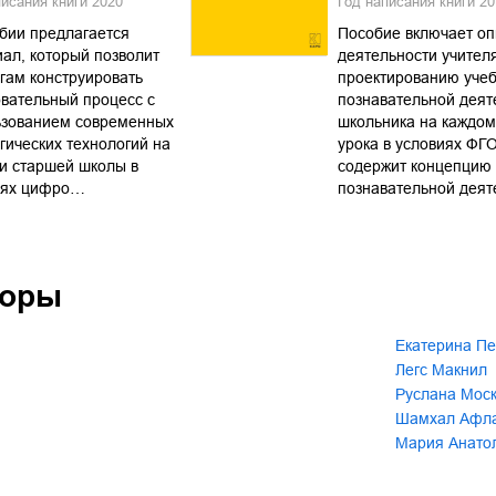
писания книги
2020
Год написания книги
20
бии предлагается
Пособие включает о
ал, который позволит
деятельности учител
гам конструировать
проектированию учеб
вательный процесс с
познавательной деят
ьзованием современных
школьника на каждом
гических технологий на
урока в условиях ФГ
и старшей школы в
содержит концепцию 
иях цифро…
познавательной дея
торы
Екатерина Пе
Легс Макнил
Руслана Моск
Шамхал Афла
Мария Анато