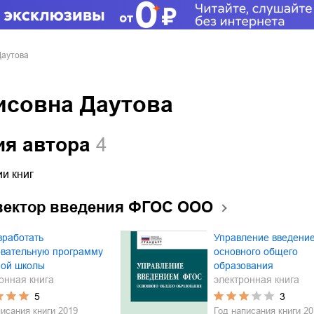
Даутова
исовна Даутова
ия автора
4
и книг
вектор введения ФГОС ООО
зработать
Управление введени
овательную программу
основного общего
ной школы
образования
онная книга
электронная книга
5
3
писания книги
2019
Год написания книги
20