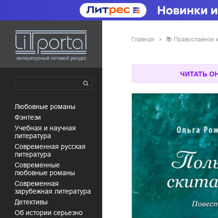
Главная
📚
православное 
ЧИТАТЬ О
любовные романы
фэнтези
учебная и научная
литература
современная русская
литература
современные
любовные романы
современная
зарубежная литература
детективы
об истории серьезно