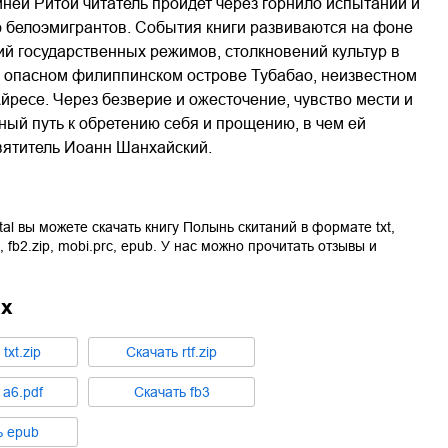
иней Ритой читатель пройдет через горнило испытаний и
ю белоэмигрантов. События книги развиваются на фоне
й государственных режимов, столкновений культур в
, опасном филиппинском острове Тубабао, неизвестном
ресе. Через безверие и ожесточение, чувство мести и
ный путь к обретению себя и прощению, в чем ей
вятитель Иоанн Шанхайский.
tal вы можете скачать книгу
Полынь скитаний
в формате
txt
,
,
fb2.zip
,
mobi.prc
,
epub
. У нас можно прочитать отзывы и
ах
ь
txt.zip
Cкачать
rtf.zip
ь
a6.pdf
Cкачать
fb3
ь
epub