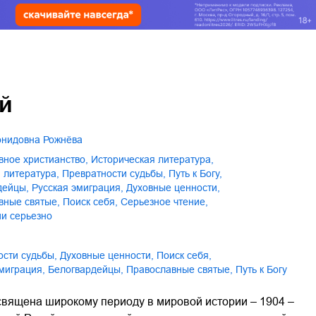
й
еонидовна Рожнёва
авное христианство
,
историческая литература
,
я литература
,
превратности судьбы
,
путь к Богу
,
рдейцы
,
русская эмиграция
,
духовные ценности
,
авные святые
,
поиск себя
,
серьезное чтение
,
ии серьезно
ости судьбы
,
духовные ценности
,
поиск себя
,
эмиграция
,
белогвардейцы
,
православные святые
,
путь к Богу
священа широкому периоду в мировой истории – 1904 –