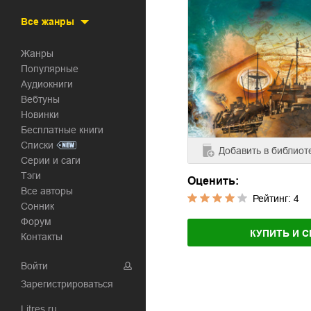
Все жанры
Жанры
Популярные
Аудиокниги
Вебтуны
Новинки
Бесплатные книги
Списки
Добавить
в библиот
Серии и саги
Тэги
Оценить:
Все авторы
Рейтинг:
4
Сонник
Форум
КУПИТЬ И С
Контакты
Войти
Зарегистрироваться
Litres.ru