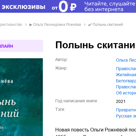
христианство
▶
Ольга Леонидовна Рожнёва
✔️
Полынь скитаний
Полынь скитани
НЛАЙН
Автор:
Ольга Л
Жанр:
правосл
житийна
белогва
правосл
об истор
Год написания книги:
2021
Тэги:
превратн
русская 
Новая повесть Ольги Рожнёвой по