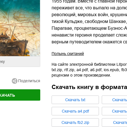
1955 годам. Вместе с главной геро
переживет все, что выпало на дол
революций, мировых войн, крушени
тихой Кульдже, свободном Шанхае
Парагвае, процветающем Буэнос-Ай
ненависти героиня проделает слож
верным путеводителем окажется с
Полынь скитаний
еку
На сайте электронной библиотеки Litpor
txt.zip
,
rtf.zip
,
a4.pdf
,
a6.pdf
,
ios.epub
,
fb3
рецензии о этом произведении.
Поделиться
Скачать книгу в формат
КАЧАТЬ
Cкачать
txt
Cкачат
Cкачать
a4.pdf
Cкачат
Cкачать
fb2.zip
Cкачат