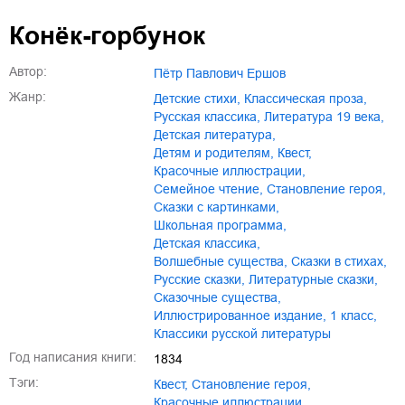
01.mp3
25:10
Конёк-горбунок
02.mp3
20:50
Автор:
Пётр Павлович Ершов
03.mp3
14:00
Жанр:
детские стихи
,
классическая проза
,
русская классика
,
литература 19 века
,
детская литература
,
детям и родителям
,
квест
,
красочные иллюстрации
,
семейное чтение
,
становление героя
,
сказки с картинками
,
школьная программа
,
детская классика
,
волшебные существа
,
сказки в стихах
,
русские сказки
,
литературные сказки
,
сказочные существа
,
иллюстрированное издание
,
1 класс
,
классики русской литературы
Год написания книги:
1834
Тэги:
квест
,
становление героя
,
красочные иллюстрации
,