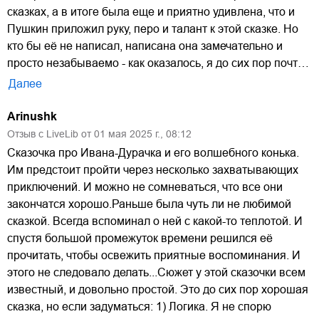
сказках, а в итоге была еще и приятно удивлена, что и
Пушкин приложил руку, перо и талант к этой сказке. Но
кто бы её не написал, написана она замечательно и
просто незабываемо - как оказалось, я до сих пор почт…
Далее
Arinushk
Отзыв с LiveLib от
01
мая
2025
г.,
08:12
Сказочка про Ивана-Дурачка и его волшебного конька.
Им предстоит пройти через несколько захватывающих
приключений. И можно не сомневаться, что все они
закончатся хорошо.Раньше была чуть ли не любимой
сказкой. Всегда вспоминал о ней с какой-то теплотой. И
спустя большой промежуток времени решился её
прочитать, чтобы освежить приятные воспоминания. И
этого не следовало делать...Сюжет у этой сказочки всем
известный, и довольно простой. Это до сих пор хорошая
сказка, но если задуматься: 1) Логика. Я не спорю