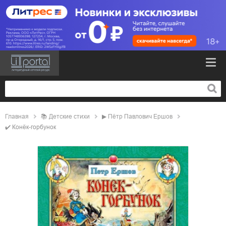
Главная
📚
детские стихи
▶
Пётр Павлович Ершов
✔️
Конёк-горбунок