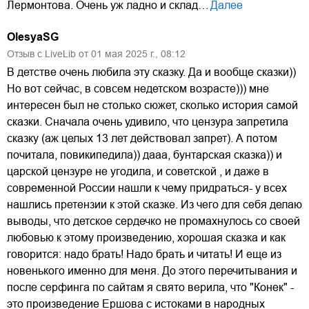
Лермонтова. Очень уж ладно и склад…
Далее
OlesyaSG
Отзыв с LiveLib от
01
мая
2025
г.,
08:12
В детстве очень любила эту сказку. Да и вообще сказки))
Но вот сейчас, в совсем недетском возрасте))) мне
интересен был не столько сюжет, сколько история самой
сказки. Сначала очень удивило, что цензура запретила
сказку (аж целых 13 лет действовал запрет). А потом
почитала, повикипедила)) дааа, бунтарская сказка)) и
царской цензуре не угодила, и советской , и даже в
современной России нашли к чему придраться- у всех
нашлись претензии к этой сказке. Из чего для себя делаю
выводы, что детское сердечко не промахнулось со своей
любовью к этому произведению, хорошая сказка и как
говорится: надо брать! Надо брать и читать! И еще из
новенького именно для меня. До этого перечитывания и
после серфинга по сайтам я свято верила, что "Конек" -
это произведение Ершова с истоками в народных