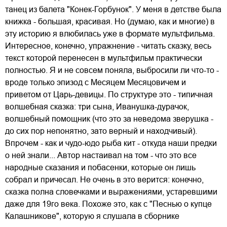
танец из балета "Конек-Горбунок". У меня в детстве была
книжка - большая, красивая. Но (думаю, как и многие) в
эту историю я влюбилась уже в формате мультфильма.
Интересное, конечно, упражнение - читать сказку, весь
текст которой перенесен в мультфильм практически
полностью. Я и не совсем поняла, выбросили ли что-то -
вроде только эпизод с Месяцем Месяцовичем и
приветом от Царь-девицы. По структуре это - типичная
волшебная сказка: три сына, Иванушка-дурачок,
волшебный помощник (что это за неведома зверушка -
до сих пор непонятно, зато верный и находчивый).
Впрочем - как и чудо-юдо рыба кит - откуда наши предки
о ней знали... Автор настаивал на том - что это все
народные сказания и побасенки, которые он лишь
собрал и причесал. Не очень в это верится: конечно,
сказка полна словечками и выражениями, устаревшими
даже для 19го века. Похоже это, как с "Песнью о купце
Калашникове", которую я слушала в сборнике