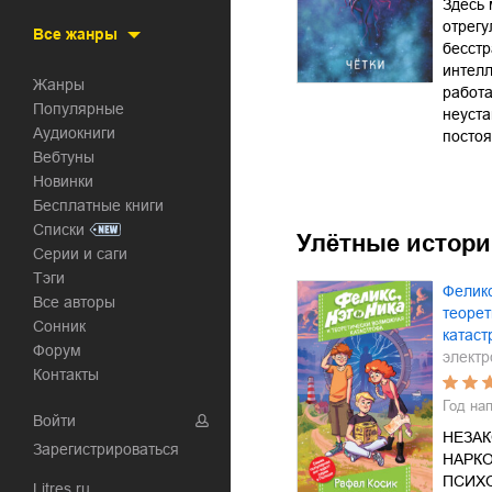
Здесь
отрегу
Все жанры
бесстр
интелл
Жанры
работа
Популярные
неуста
Аудиокниги
посто
Вебтуны
Новинки
Бесплатные книги
Списки
Улётные истор
Серии и саги
Тэги
Феликс
Все авторы
теорет
Сонник
катас
Форум
электр
Контакты
Год на
Войти
НЕЗА
Зарегистрироваться
НАРКО
ПСИХ
Litres.ru