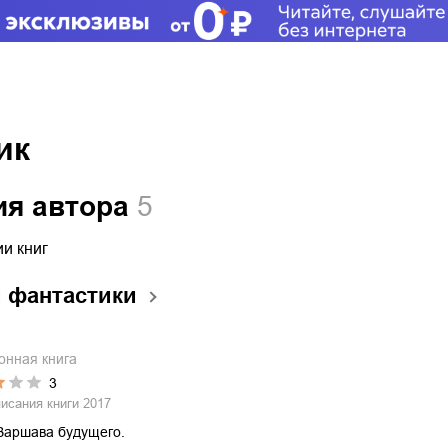
ик
ия автора
5
и книг
 фантастики
онная книга
3
писания книги
2017
Варшава будущего.