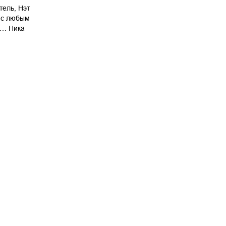
тель, Нэт
 с любым
а… Ника