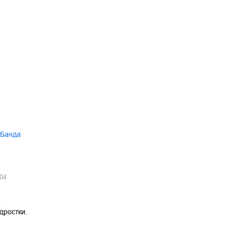
 Банда
04
е
дростки.