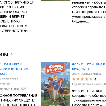
АЛОГОВ ПРИЧИНЯЕТ
гениальный изобрета
ЗДОРОВЬЮ, ИХ
способен справиться
КОННЫЙ ОБОРОТ
компьютером, а Ник
ЩЕН И ВЛЕЧЕТ
умеет предсказывать
НОВЛЕННУЮ
будущее…
НОДАТЕЛЬСТВОМ
ТСТВЕННОСТЬ Фел…
ика
, Нэт и Ника и
Феликс, Нэт и Ника и
ически возможная
невидимок
трофа
электронная книга
онная книга
4
3
Год написания книги
20
писания книги
2005
Феликс, Нэт и Ника
КОННОЕ ПОТРЕБЛЕНИЕ
совершенно обычны
ТИЧЕСКИХ СРЕДСТВ,
тринадцатилетние по
ОТРОПНЫХ ВЕЩЕСТВ,
Разве что Феликс –