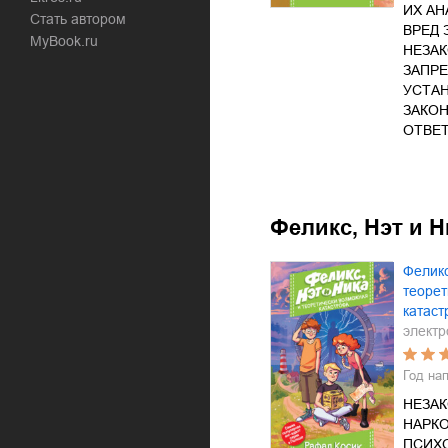
ИХ АН
Стать автором
ВРЕД 
MyBook.ru
НЕЗА
ЗАПРЕ
УСТА
ЗАКО
ОТВЕ
Феликс, Нэт и Н
Феликс
теорет
катас
электр
Год на
НЕЗА
НАРКО
ПСИХ