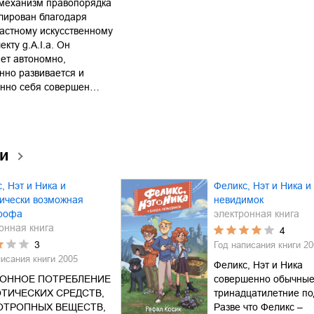
 механизм правопорядка
лирован благодаря
астному искусственному
екту g.A.I.a. Он
ет автономно,
нно развивается и
янно себя совершен…
ии
, Нэт и Ника и
Феликс, Нэт и Ника и
ически возможная
невидимок
трофа
электронная книга
онная книга
4
3
Год написания книги
20
писания книги
2005
Феликс, Нэт и Ника
КОННОЕ ПОТРЕБЛЕНИЕ
совершенно обычны
ТИЧЕСКИХ СРЕДСТВ,
тринадцатилетние по
ОТРОПНЫХ ВЕЩЕСТВ,
Разве что Феликс –