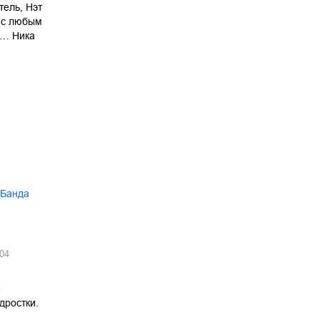
тель, Нэт
 с любым
а… Ника
 Банда
04
е
дростки.