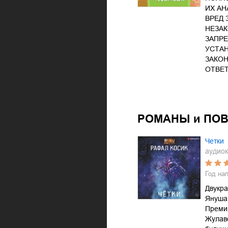
ИХ АН
ВРЕД 
НЕЗА
ЗАПРЕ
УСТА
ЗАКО
ОТВЕ
РОМАНЫ и ПО
Четки
аудиок
Год на
Двукр
Януша
Преми
Жулавс