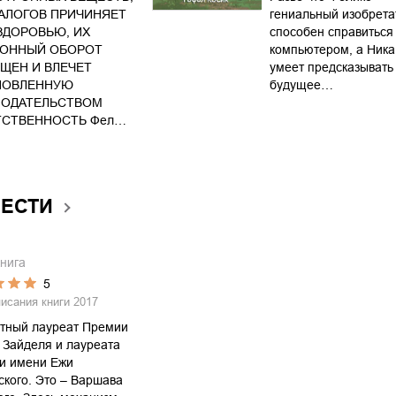
АЛОГОВ ПРИЧИНЯЕТ
гениальный изобрета
ЗДОРОВЬЮ, ИХ
способен справиться
КОННЫЙ ОБОРОТ
компьютером, а Ник
ЩЕН И ВЛЕЧЕТ
умеет предсказывать
НОВЛЕННУЮ
будущее…
НОДАТЕЛЬСТВОМ
ТСТВЕННОСТЬ Фел…
ВЕСТИ
нига
5
писания книги
2017
атный лауреат Премии
 Зайделя и лауреата
и имени Ежи
кого. Это – Варшава