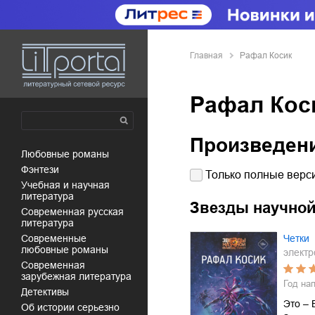
Главная
Рафал Косик
Рафал Кос
Произведен
любовные романы
фэнтези
Только полные верси
учебная и научная
литература
Звезды научной
современная русская
литература
современные
Четки
любовные романы
электр
современная
зарубежная литература
Год на
детективы
Это – 
об истории серьезно