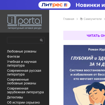
Главная
📚
самоучители
ЧИТАТЬ О
любовные романы
фэнтези
учебная и научная
литература
современная русская
литература
современные
любовные романы
современная
зарубежная литература
детективы
об истории серьезно