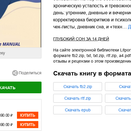
хроническую усталость и тревожно
день: утренние, дневные и вечерни
корректировка биоритмов и психол
чек-листы, дневник сна, и «техн…
Д
ГЛУБОКИЙ СОН ЗА 14 ДНЕЙ
На сайте электронной библиотеки Litpor
еку
формате
fb2.zip
,
txt
,
txt.zip
,
rtf.zip
,
a4.pdf
отзывы и рецензии о этом произведении
Скачать книгу в формат
Поделиться
Cкачать
fb2.zip
Cкача
КАЧАТЬ
Cкачать
rtf.zip
Cкачат
Cкачать
epub
Cкача
490.00 ₽
КУПИТЬ
490.00 ₽
КУПИТЬ