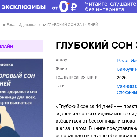
▶
Роман Идоленко
✔️
ГЛУБОКИЙ СОН ЗА 14 ДНЕЙ
ГЛУБОКИЙ СОН 
НЛАЙН
Автор:
Роман И
Жанр:
самоучи
Год написания книги:
2025
Тэги:
Самиздат
,
спокойны
«Глубокий сон за 14 дней» — практ
здоровый сон без медикаментов и 
избавиться от бессонницы и снова
шаг за шагом. В книге представле
основанная на научно обоснованн