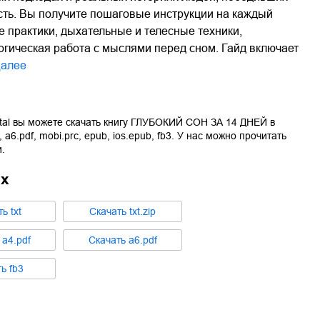
сть. Вы получите пошаговые инструкции на каждый
е практики, дыхательные и телесные техники,
огическая работа с мыслями перед сном. Гайд включает
алее
tal вы можете скачать книгу
ГЛУБОКИЙ СОН ЗА 14 ДНЕЙ
в
,
a6.pdf
,
mobi.prc
,
epub
,
ios.epub
,
fb3
. У нас можно прочитать
.
ах
ть
txt
Cкачать
txt.zip
ь
a4.pdf
Cкачать
a6.pdf
ть
fb3