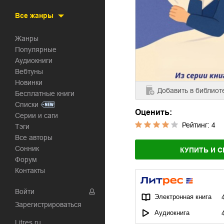
Все жанры
Жанры
Популярные
Аудиокниги
Вебтуны
Новинки
Добавить
в библиот
Бесплатные книги
Списки
Оценить:
Серии и саги
Рейтинг:
4
Тэги
Все авторы
Сонник
КУПИТЬ И С
Форум
Контакты
Войти
Электронная книга
Зарегистрироваться
Аудиокнига
Litres.ru