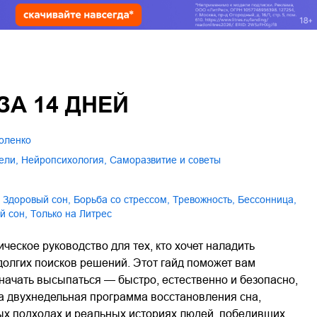
ЗА 14 ДНЕЙ
доленко
тели
,
нейропсихология
,
саморазвитие и советы
здоровый сон
,
борьба со стрессом
,
тревожность
,
бессонница
,
й сон
,
только на Литрес
ическое руководство для тех, кто хочет наладить
долгих поисков решений. Этот гайд поможет вам
 начать высыпаться — быстро, естественно и безопасно,
на двухнедельная программа восстановления сна,
ых подходах и реальных историях людей, победивших