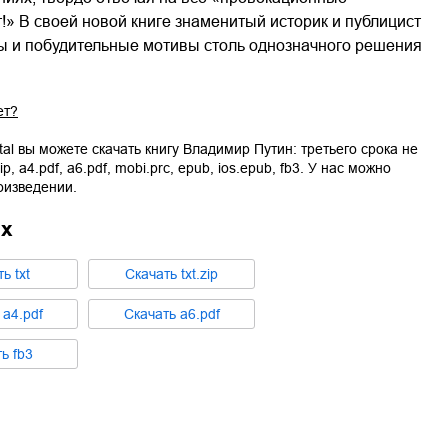
т!» В своей новой книге знаменитый историк и публицист
ы и побудительные мотивы столь однозначного решения
ет?
tal вы можете скачать книгу
Владимир Путин: третьего срока не
zip
,
a4.pdf
,
a6.pdf
,
mobi.prc
,
epub
,
ios.epub
,
fb3
. У нас можно
оизведении.
ах
ть
txt
Cкачать
txt.zip
ь
a4.pdf
Cкачать
a6.pdf
ть
fb3