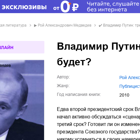
кая литература
▶
Рой Александрович Медведев
✔️
Владимир Путин: тре
Владимир Путин:
НЛАЙН
будет?
Автор:
Рой Але
Жанр:
публици
Год написания книги:
2010
Едва второй президентский срок В
начал активно обсуждаться «сцена
третий срок? Готовит ли он измене
президента Союзного государства? 
никому усомниться в своих намере