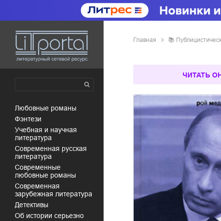
Главная
📚
публицистичес
ЧИТАТЬ О
любовные романы
фэнтези
учебная и научная
литература
современная русская
литература
современные
любовные романы
современная
зарубежная литература
детективы
об истории серьезно