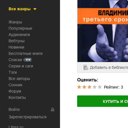
Все жанры
Жанры
Популярные
Аудиокниги
Вебтуны
Новинки
Бесплатные книги
Списки
Серии и саги
Добавить
в библиот
Тэги
Все авторы
Оценить:
Сонник
Рейтинг:
3
Форум
Контакты
КУПИТЬ И С
Войти
Зарегистрироваться
Litres.ru