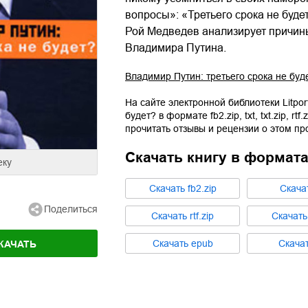
вопросы»: «Третьего срока не буде
Рой Медведев анализирует причин
Владимира Путина.
Владимир Путин: третьего срока не буд
На сайте электронной библиотеки Litpor
будет?
в формате
fb2.zip
,
txt
,
txt.zip
,
rtf.
прочитать отзывы и рецензии о этом пр
Скачать книгу в формат
еку
Cкачать
fb2.zip
Cкача
Поделиться
Cкачать
rtf.zip
Cкачат
Cкачать
epub
Cкача
КАЧАТЬ