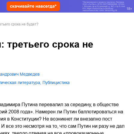
тьего срока не будет?
 третьего срока не
ксандрович Медведев
стическая литература
,
публицистика
ладимира Путина перевалил за середину, в обществе
рий 2008 года». Намерен ли Путин баллотироваться на
ния в Конституции? Не возникнет ли внезапно пост
И все это несмотря на то, что сам Путин ни разу не дал
ниях, твердо отвечая на все «провокационные