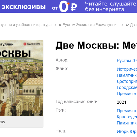
научная и учебная литература
▶
Рустам Эврикович Рахматуллин
✔️
Две
Две Москвы: Ме
Автор:
Рустам 
Жанр:
историч
памятник
достопр
городски
премия 
Год написания книги:
2021
Тэги:
премия 
краеведе
еку
памятни
Чтец:
Игорь Ю