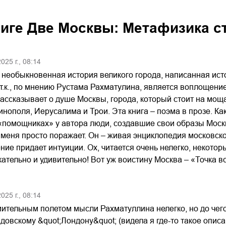
ниге
Две Москвы: Метафизика с
2025
г.,
08:14
о необыкновенная история великого города, написанная ист
 т.к., по мнению Рустама Рахматулина, является воплощен
ассказывает о душе Москвы, города, который стоит на мощ
нополя, Иерусалима и Трои. Эта книга – поэма в прозе. Ка
«помощниках» у автора люди, создавшие свои образы Москв
меня просто поражает. Он – живая энциклопедия московской
ие придает интуиции. Ох, читается очень нелегко, некотор
кательно и удивительно! Вот уж воистину Москва – «Точка в
2025
г.,
08:14
мительным полетом мысли Рахматуллина нелегко, но до чег
йдовскому &quot;Лондону&quot; (видела я где-то такое описа