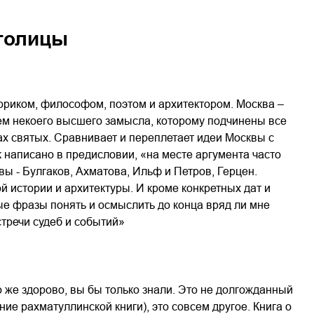
толицы
ориком, философом, поэтом и архитектором. Москва –
ием некоего высшего замысла, которому подчинены все
ах святых. Сравнивает и переплетает идеи Москвы с
к написано в предисловии, «на месте аргумента часто
ы - Булгаков, Ахматова, Ильф и Петров, Герцен.
 истории и архитектуры. И кроме конкретных дат и
ые фразы понять и осмыслить до конца вряд ли мне
стречи судеб и событий»
о же здорово, вы бы только знали. Это не долгожданный
ние рахматуллинской книги), это совсем другое. Книга о