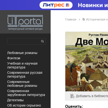
Главная
📚
историческая 
любовные романы
фэнтези
учебная и научная
литература
современная русская
литература
современные
любовные романы
современная
зарубежная литература
Добавить
в библиот
детективы
об истории серьезно
Оценить: