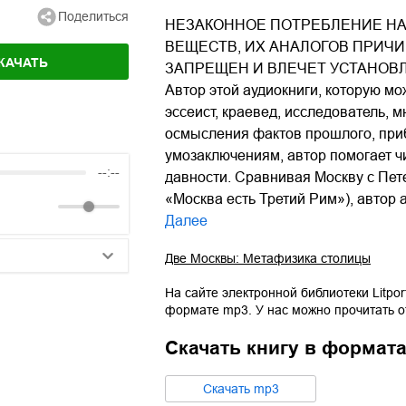
Поделиться
НЕЗАКОННОЕ ПОТРЕБЛЕНИЕ НА
ВЕЩЕСТВ, ИХ АНАЛОГОВ ПРИЧ
КАЧАТЬ
ЗАПРЕЩЕН И ВЛЕЧЕТ УСТАНОВ
Автор этой аудиокниги, которую мо
эссеист, краевед, исследователь,
осмысления фактов прошлого, при
умозаключениям, автор помогает ч
--:--
давности. Сравнивая Москву с Пет
«Москва есть Третий Рим»), автор 
Далее
Две Москвы: Метафизика столицы
25:10
На сайте электронной библиотеки Litpor
формате
mp3
. У нас можно прочитать 
20:50
Скачать книгу в формат
14:00
Cкачать
mp3