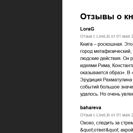
Отзывы о к
LoraG
Отзыв с LiveLib от
01
мая
Книга – роскошная. Эт
город метафизический,
людские действия. Он р
идеями Рима, Константи
оказывается образ». В 
Эрудиция Рахматулина 
событий большое значен
удалось. Но очень увле
bahareva
Отзыв с LiveLib от
01
мая
Охохо, следить за стре
&quot;ответ&quot; акро