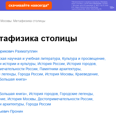
 Москвы: Метафизика столицы
тафизика столицы
Эврикович Рахматуллин
еская научная и учебная литература
,
культура и просвещение
,
и истории и культуры
,
история России
,
история городов
,
имечательности России
,
памятники архитектуры
,
е легенды
,
города России
,
история Москвы
,
краеведение
,
«Большая книга»
«Большая книга»
,
история городов
,
городские легенды
,
ние
,
история Москвы
,
достопримечательности России
,
ки архитектуры
,
города России
рьевич Пронин