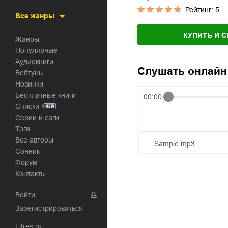
Рейтинг:
5
Все жанры
КУПИТЬ И С
Жанры
Популярные
Аудиокниги
Слушать онлайн
Вебтуны
Новинки
Бесплатные книги
00:00
Списки
Серии и саги
Тэги
Все авторы
Sample.mp3
Сонник
01.mp3
Форум
Контакты
02.mp3
Войти
03.mp3
Зарегистрироваться
Litres.ru