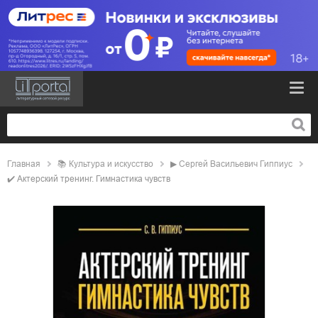
Главная
📚
культура и искусство
▶
Сергей Васильевич Гиппиус
✔️
Актерский тренинг. Гимнастика чувств