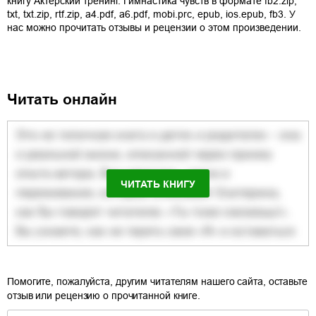
книгу
Актерский тренинг. Гимнастика чувств
в формате
fb2.zip
,
txt
,
txt.zip
,
rtf.zip
,
a4.pdf
,
a6.pdf
,
mobi.prc
,
epub
,
ios.epub
,
fb3
. У
нас можно прочитать отзывы и рецензии о этом произведении.
Читать онлайн
ЧИТАТЬ КНИГУ
Помогите, пожалуйста, другим читателям нашего сайта, оставьте
отзыв или рецензию о прочитанной книге.